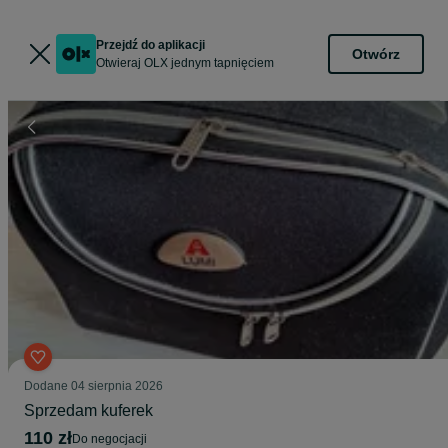
Przejdź do aplikacji
Otwórz
Otwieraj OLX jednym tapnięciem
Dodane
04 sierpnia 2026
Sprzedam kuferek
110 zł
do negocjacji