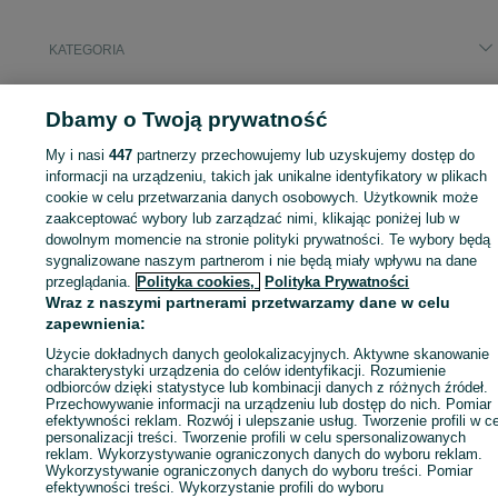
KATEGORIA
ID:
856380901
Wyświetlenia: 
Dbamy o Twoją prywatność
My i nasi
447
partnerzy przechowujemy lub uzyskujemy dostęp do
informacji na urządzeniu, takich jak unikalne identyfikatory w plikach
cookie w celu przetwarzania danych osobowych. Użytkownik może
Zaloguj się lub załóż konto na OLX, aby skontaktować się z t
zaakceptować wybory lub zarządzać nimi, klikając poniżej lub w
sprzedającym
dowolnym momencie na stronie polityki prywatności. Te wybory będą
sygnalizowane naszym partnerom i nie będą miały wpływu na dane
przeglądania.
Polityka cookies,
Polityka Prywatności
Zaloguj się / Załóż konto
Wraz z naszymi partnerami przetwarzamy dane w celu
zapewnienia:
Użycie dokładnych danych geolokalizacyjnych. Aktywne skanowanie
Zadzwoń / SMS
Wyślij wiadomość
charakterystyki urządzenia do celów identyfikacji. Rozumienie
odbiorców dzięki statystyce lub kombinacji danych z różnych źródeł.
Przechowywanie informacji na urządzeniu lub dostęp do nich. Pomiar
efektywności reklam. Rozwój i ulepszanie usług. Tworzenie profili w c
personalizacji treści. Tworzenie profili w celu spersonalizowanych
reklam. Wykorzystywanie ograniczonych danych do wyboru reklam.
Wykorzystywanie ograniczonych danych do wyboru treści. Pomiar
efektywności treści. Wykorzystanie profili do wyboru