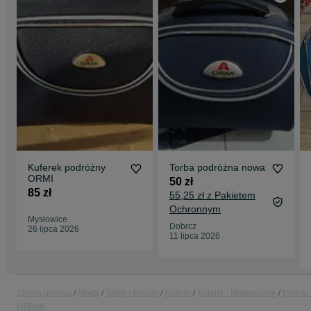
Kuferek podróżny
Torba podróżna nowa
ORMI
50 zł
85 zł
55,25 zł z Pakietem
Ochronnym
Mysłowice
Dobrcz
26 lipca 2026
11 lipca 2026
Strona główna
Moda
Torby i torebki
Kuferki
Kuferki - Małopolskie
Kuferki 
Lipowa