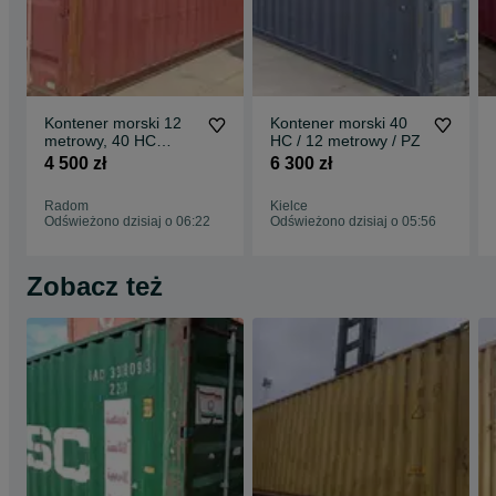
Kontener morski 12
Kontener morski 40
metrowy, 40 HC
HC / 12 metrowy / PZ
wysoki / PZ
4 500 zł
6 300 zł
Radom
Kielce
Odświeżono dzisiaj o 06:22
Odświeżono dzisiaj o 05:56
Zobacz też