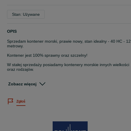
Stan: Używane
OPIS
Sprzedam kontener morski, prawie nowy, stan idealny - 40 HC - 12
metrowy.
Kontener jest 100% sprawny oraz szczelny!
W stałej sprzedaży posiadamy kontenery morskie innych wielkości
oraz rodzajów.
Organizujemy transport na życzenie klienta.
Zobacz więcej
Podane ceny są cenami netto, należy do nich doliczyć 23% VAT.
Zapraszam do kontaktu
Zgłoś
Przemek,
POLKONT - PEWNY KONTENER!