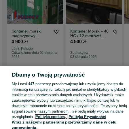
Kontener morski
Kontener Morski - 40
magazynowy
HC / 12 metrów /
używany 6 metrów -
Pewny Kontener - PZ
4 900 zł
4 500 zł
20 DV - MP
Łódź, Polesie
Odświeżono dnia 01 sierpnia
Sochaczew
2026
03 sierpnia 2026
Dbamy o Twoją prywatność
Strona główna
Firma i Przemysł
Kontenery
Kontenery morskie/magazynow
Kontenery morskie/magazynowe - Mazowieckie
Kontenery
My i nasi
447
partnerzy przechowujemy lub uzyskujemy dostęp do
morskie/magazynowe - Sochaczew
informacji na urządzeniu, takich jak unikalne identyfikatory w plikach
cookie w celu przetwarzania danych osobowych. Użytkownik może
zaakceptować wybory lub zarządzać nimi, klikając poniżej lub w
KATEGORIA
dowolnym momencie na stronie polityki prywatności. Te wybory będą
sygnalizowane naszym partnerom i nie będą miały wpływu na dane
ID:
1058099426
Wyświetlenia: 1
przeglądania.
Polityka cookies,
Polityka Prywatności
Wraz z naszymi partnerami przetwarzamy dane w celu
zapewnienia: