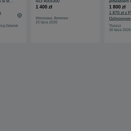
 w stylu
4x3 400x300
jedwabiem 
1 400 zł
1 800 zł
m
1 870 zł z 
Warszawa, Bemowo
Ochronnym
25 lipca 2026
nicą Gdańsk
Tłuszcz
26 lipca 2026