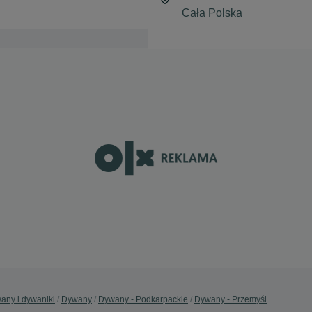
any i dywaniki
Dywany
Dywany - Podkarpackie
Dywany - Przemyśl