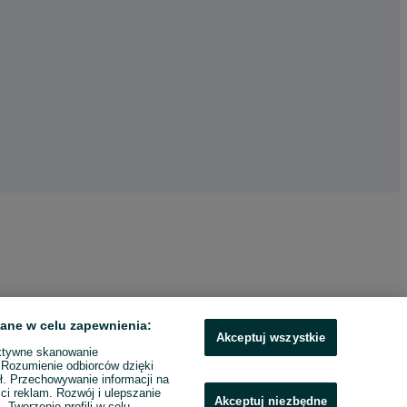
ane w celu zapewnienia:
Akceptuj wszystkie
ktywne skanowanie
. Rozumienie odbiorców dzięki
ł. Przechowywanie informacji na
ci reklam. Rozwój i ulepszanie
Akceptuj niezbędne
. Tworzenie profili w celu