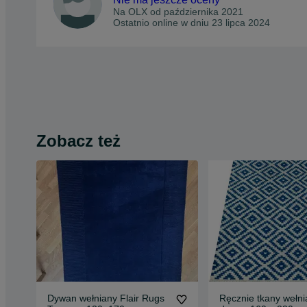
Na OLX od
października 2021
Ostatnio online w dniu 23 lipca 2024
Zobacz też
Dywan wełniany Flair Rugs
Ręcznie tkany wełni