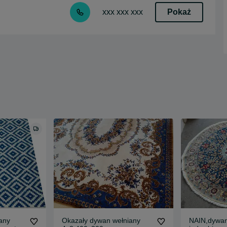
Pokaż
xxx xxx xxx
any
Okazały dywan wełniany
NAIN,dywan