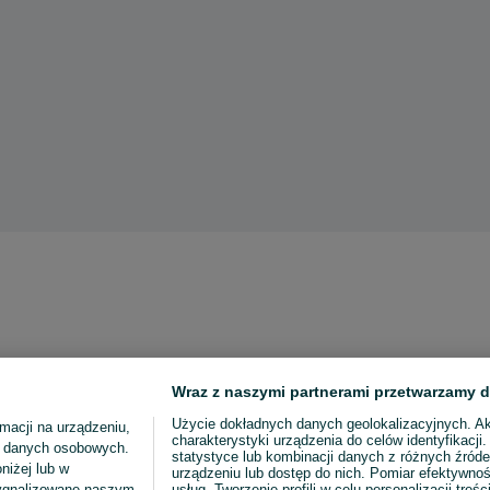
Wraz z naszymi partnerami przetwarzamy d
Użycie dokładnych danych geolokalizacyjnych. A
macji na urządzeniu,
charakterystyki urządzenia do celów identyfikacji
ia danych osobowych.
statystyce lub kombinacji danych z różnych źróde
niżej lub w
urządzeniu lub dostęp do nich. Pomiar efektywnoś
sygnalizowane naszym
usług. Tworzenie profili w celu personalizacji treści