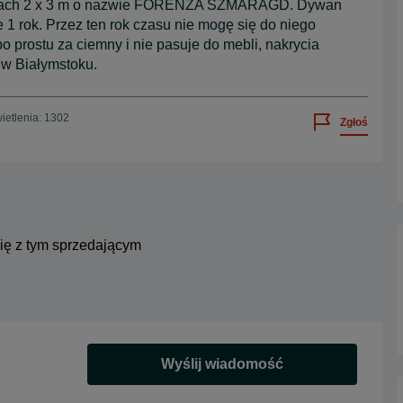
arach 2 x 3 m o nazwie FORENZA SZMARAGD. Dywan
 1 rok. Przez ten rok czasu nie mogę się do niego
o prostu za ciemny i nie pasuje do mebli, nakrycia
i w Białymstoku.
ietlenia: 1302
Zgłoś
się z tym sprzedającym
Wyślij wiadomość