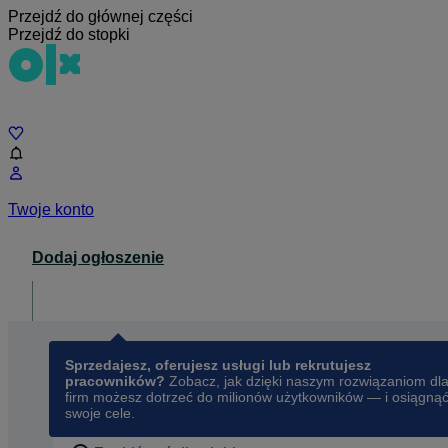
Przejdź do głównej części
Przejdź do stopki
Czat
Twoje konto
Dodaj ogłoszenie
Dla biznesu
opens in a new tab
Sprzedajesz, oferujesz usługi lub rekrutujesz
pracowników?
Zobacz, jak dzięki naszym rozwiązaniom dl
firm możesz dotrzeć do milionów użytkowników — i osiągną
swoje cele.