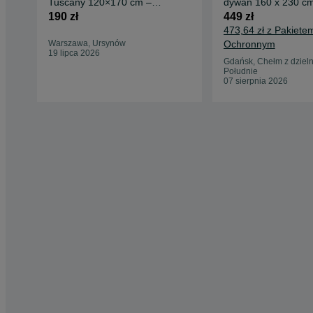
Tuscany 120×170 cm –
dywan 160 x 230 cm
granatowy – stan idealny
skandynawskim
190 zł
449 zł
Opis: Sprzedam wysokiej
473,64 zł z Pakiete
jakości dywan Flair Rugs
Warszawa, Ursynów
Ochronnym
granatowy 120 × 170
19 lipca 2026
Gdańsk, Chełm z dziel
Południe
07 sierpnia 2026