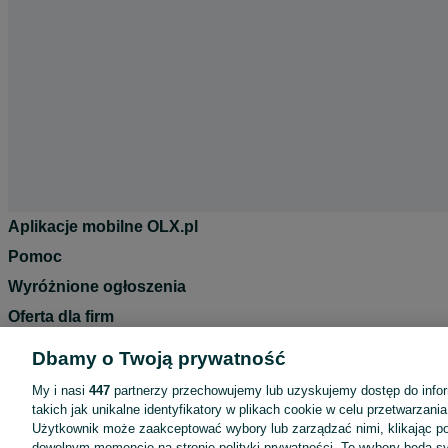
Aplikacje mobilne OLX.pl
Pomoc
Wyróżnione ogłoszenia
Oferta dla firm
Blog
Dbamy o Twoją prywatność
Regulamin
My i nasi
447
partnerzy przechowujemy lub uzyskujemy dostęp do infor
Polityka prywatności
takich jak unikalne identyfikatory w plikach cookie w celu przetwarzan
Użytkownik może zaakceptować wybory lub zarządzać nimi, klikając po
Reklama
dowolnym momencie na stronie polityki prywatności. Te wybory będą 