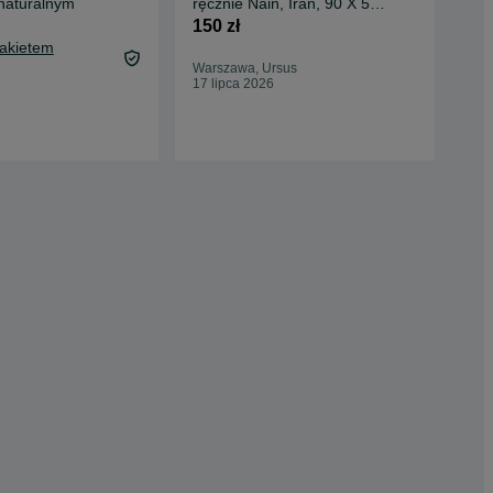
naturalnym
ręcznie Nain, Iran, 90 X 58
wel
cm
25
150 zł
899
Pakietem
944
Warszawa, Ursus
Oc
17 lipca 2026
Lub
06 