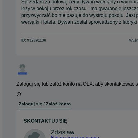
Sprzedam za połowę ceny dywan wełniany o wymi
leży w pokoju przez rok czasu - ma gwarancję jeszcze
przyzwyczaić bo nie pasuje do wystroju pokoju. Jest p
wersalki i fotela. Dywan został sprowadzony z fabryk
ID:
932891138
Wyśw
Zaloguj się lub załóż konto na OLX, aby skontaktować 
Zaloguj się / Załóż konto
SKONTAKTUJ SIĘ
Zdzislaw
Nie ma jeszcze oceny