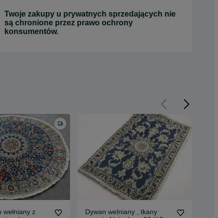
Twoje zakupy u prywatnych sprzedających nie
są chronione przez prawo ochrony
konsumentów.
 wełniany z
Dywan welniany , tkany
Now