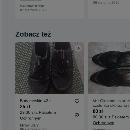
06 sierpnia 2026
Wrocław, Krzyki
07 sierpnia 2026
Zobacz też
Buty męskie 42 r
Ver Giovanni czarne
czółenka skórzane 
25 zł
obcasie 39
80 zł
29,38 zł z Pakietem
86,30 zł z Pakietem
Ochronnym
Ochronnym
Mirów Stary
06 sierpnia 2026