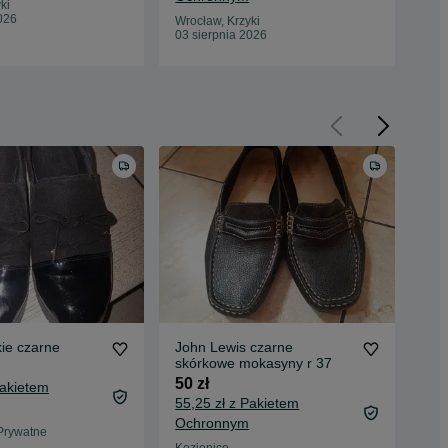
ki
026
Wrocław, Krzyki
Wro
03 sierpnia 2026
03 
ie czarne
John Lewis czarne
Mok
skórkowe mokasyny r 37
loa
lak
50 zł
40 
Pakietem
55,25 zł z Pakietem
44,
Ochronnym
Oc
Prywatne