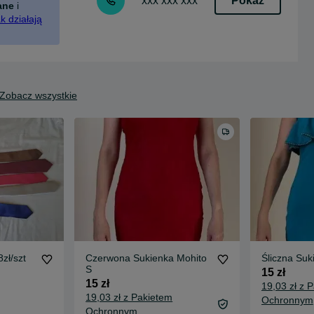
Pokaż
xxx xxx xxx
ane
i
k działają
Zobacz wszystkie
zł/szt
Czerwona Sukienka Mohito
Śliczna Suk
S
15 zł
15 zł
19,03 zł z 
19,03 zł z Pakietem
Ochronnym
Ochronnym