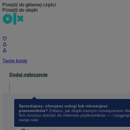
Przejdź do głównej części
Przejdź do stopki
Czat
Twoje konto
Dodaj ogłoszenie
Dla biznesu
opens in a new tab
Sprzedajesz, oferujesz usługi lub rekrutujesz
pracowników?
Zobacz, jak dzięki naszym rozwiązaniom dl
firm możesz dotrzeć do milionów użytkowników — i osiągną
swoje cele.