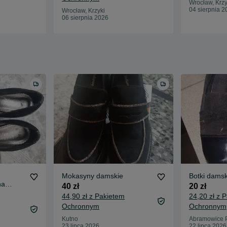
Wrocław, Krzy
04 sierpnia 2
Wrocław, Krzyki
06 sierpnia 2026
Mokasyny damskie
Botki damsk
na
40 zł
20 zł
44,90 zł z Pakietem
24,20 zł z 
Ochronnym
Ochronnym
Kutno
Abramowice 
23 lipca 2026
22 lipca 2026