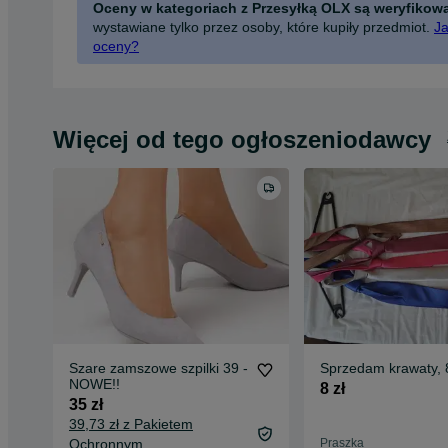
Oceny w kategoriach z Przesyłką OLX są weryfikow
wystawiane tylko przez osoby, które kupiły przedmiot.
Ja
oceny?
Więcej od tego ogłoszeniodawcy
Szare zamszowe szpilki 39 -
Sprzedam krawaty, 8
NOWE!!
8 zł
35 zł
39,73 zł z Pakietem
Ochronnym
Praszka