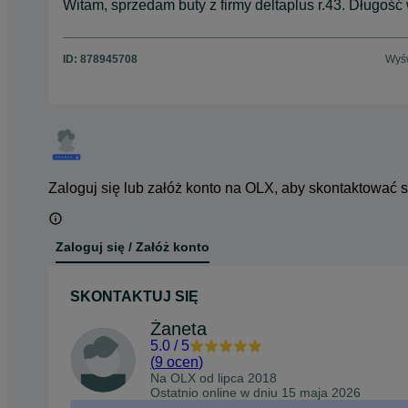
Witam, sprzedam buty z firmy deltaplus r.43. Długoś
ID:
878945708
Wyśw
Zaloguj się lub załóż konto na OLX, aby skontaktować 
Zaloguj się / Załóż konto
SKONTAKTUJ SIĘ
Żaneta
5.0
/
5
(
9 ocen
)
Na OLX od
lipca 2018
Ostatnio online w dniu 15 maja 2026