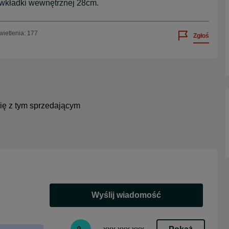
ć wkładki wewnętrznej 28cm.
ietlenia: 177
Zgłoś
się z tym sprzedającym
Wyślij wiadomość