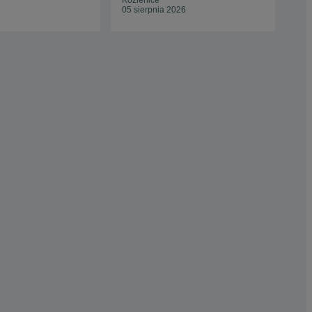
Kozienice
Mik
05 sierpnia 2026
30 