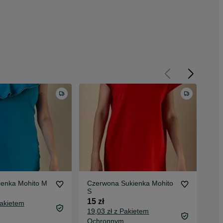
ienka Mohito M
Czerwona Sukienka Mohito
Spr
S
roz
15 zł
20 
Pakietem
19,03 zł z Pakietem
24,
Ochronnym
Oc