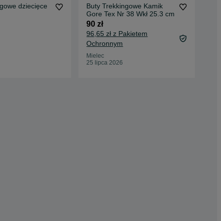
ngowe dziecięce
Buty Trekkingowe Kamik
But
Gore Tex Nr 38 Wkł 25.3 cm
80 
90 zł
86,
96,65 zł z Pakietem
Oc
Ochronnym
Str
10 
Mielec
25 lipca 2026