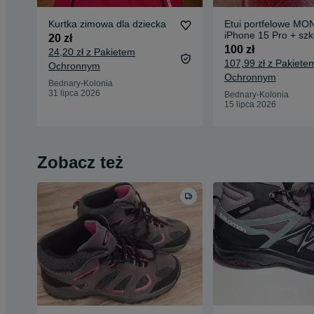
Kurtka zimowa dla dziecka
Etui portfelowe M
iPhone 15 Pro + szk
20 zł
hartowane
100 zł
24,20 zł z Pakietem
107,99 zł z Pakiete
Ochronnym
Ochronnym
Bednary-Kolonia
31 lipca 2026
Bednary-Kolonia
15 lipca 2026
Zobacz też