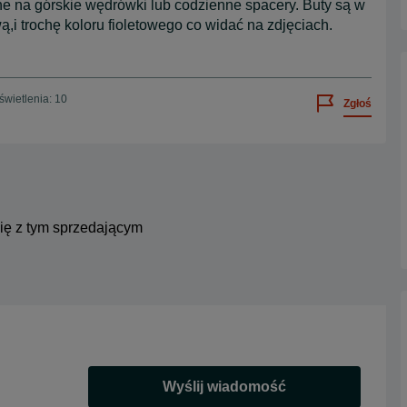
ne na górskie wędrówki lub codzienne spacery. Buty są w
i trochę koloru fioletowego co widać na zdjęciach.
wietlenia: 10
Zgłoś
się z tym sprzedającym
Wyślij wiadomość