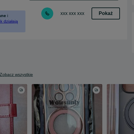
Pokaż
xxx xxx xxx
ane
i
k działają
Zobacz wszystkie