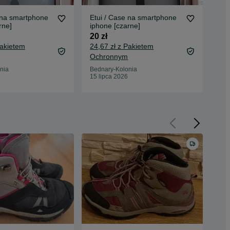
 na smartphone
Etui / Case na smartphone
Poz
rne]
iphone [czarne]
lub
20 zł
120
Pakietem
24,67 zł z Pakietem
128
Ochronnym
Oc
nia
Bednary-Kolonia
Bed
15 lipca 2026
14 