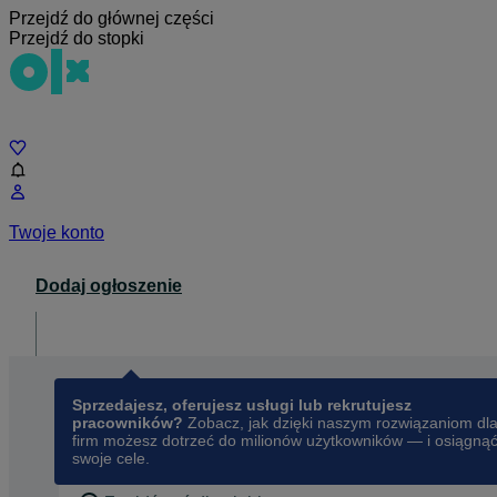
Przejdź do głównej części
Przejdź do stopki
Czat
Twoje konto
Dodaj ogłoszenie
Dla biznesu
opens in a new tab
Sprzedajesz, oferujesz usługi lub rekrutujesz
pracowników?
Zobacz, jak dzięki naszym rozwiązaniom dl
firm możesz dotrzeć do milionów użytkowników — i osiągną
swoje cele.