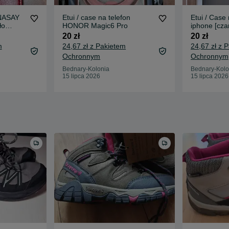
ONASAY
Etui / case na telefon
Etui / Case
ło
HONOR Magic6 Pro
iphone [cza
20 zł
20 zł
m
24,67 zł z Pakietem
24,67 zł z 
Ochronnym
Ochronnym
Bednary-Kolonia
Bednary-Kolo
15 lipca 2026
15 lipca 2026