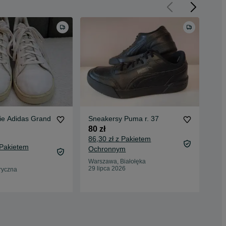
ie Adidas Grand
Sneakersy Puma r. 37
Skó
Bla
80 zł
roz
240
86,30 zł z Pakietem
 Pakietem
251
Ochronnym
Oc
Warszawa, Białołęka
29 lipca 2026
ryczna
War
29 