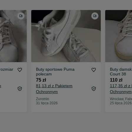
rozmiar
Buty sportowe Puma
Buty damsk
polecam
Court 38
75 zł
110 zł
m
81,13 zł z Pakietem
117,35 zł z
Ochronnym
Ochronnym
Żuromin
Wrocław, Fab
31 lipca 2026
25 lipca 2026