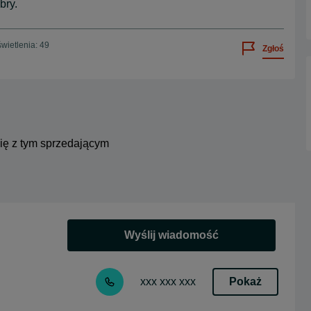
bry.
wietlenia: 49
Zgłoś
się z tym sprzedającym
Wyślij wiadomość
Pokaż
xxx xxx xxx