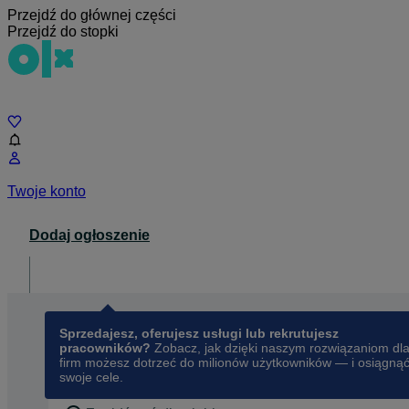
Przejdź do głównej części
Przejdź do stopki
Czat
Twoje konto
Dodaj ogłoszenie
Dla biznesu
opens in a new tab
Sprzedajesz, oferujesz usługi lub rekrutujesz
pracowników?
Zobacz, jak dzięki naszym rozwiązaniom dl
firm możesz dotrzeć do milionów użytkowników — i osiągną
swoje cele.