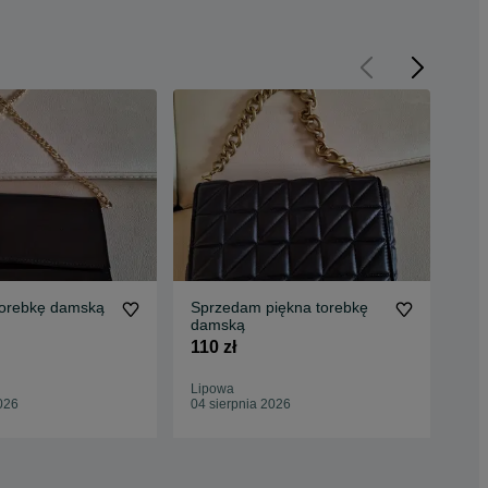
orebkę damską
Sprzedam piękna torebkę
Sp
damską
80 
110 zł
Lipowa
Lip
026
04 sierpnia 2026
04 