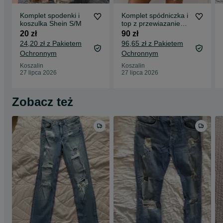
Komplet spodenki i
Komplet spódniczka i
koszulka Shein S/M
top z przewiazaniem
błękitny Pakuten S/M
20 zł
90 zł
24,20 zł z Pakietem
96,65 zł z Pakietem
Ochronnym
Ochronnym
Koszalin
Koszalin
27 lipca 2026
27 lipca 2026
Zobacz też