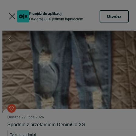
Przejdź do aplikacji
Otwórz
Otwieraj OLX jednym tapnięciem
Dodane
27 lipca 2026
Spodnie z przetarciem DenimCo XS
Tylko przedmiot