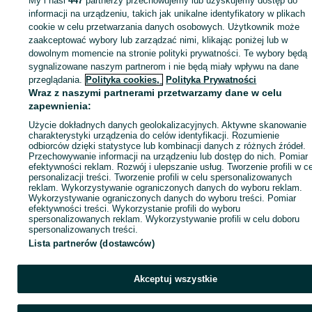
My i nasi
447
partnerzy przechowujemy lub uzyskujemy dostęp do
Zaloguj się lub załóż konto na OLX, aby skontaktować się z t
informacji na urządzeniu, takich jak unikalne identyfikatory w plikach
sprzedającym
cookie w celu przetwarzania danych osobowych. Użytkownik może
zaakceptować wybory lub zarządzać nimi, klikając poniżej lub w
dowolnym momencie na stronie polityki prywatności. Te wybory będą
sygnalizowane naszym partnerom i nie będą miały wpływu na dane
Zaloguj się / Załóż konto
przeglądania.
Polityka cookies,
Polityka Prywatności
Wraz z naszymi partnerami przetwarzamy dane w celu
Wyślij wiadomość
Kup
zapewnienia:
Użycie dokładnych danych geolokalizacyjnych. Aktywne skanowanie
charakterystyki urządzenia do celów identyfikacji. Rozumienie
odbiorców dzięki statystyce lub kombinacji danych z różnych źródeł.
Przechowywanie informacji na urządzeniu lub dostęp do nich. Pomiar
efektywności reklam. Rozwój i ulepszanie usług. Tworzenie profili w c
personalizacji treści. Tworzenie profili w celu spersonalizowanych
reklam. Wykorzystywanie ograniczonych danych do wyboru reklam.
Wykorzystywanie ograniczonych danych do wyboru treści. Pomiar
efektywności treści. Wykorzystanie profili do wyboru
spersonalizowanych reklam. Wykorzystywanie profili w celu doboru
spersonalizowanych treści.
Lista partnerów (dostawców)
Akceptuj wszystkie