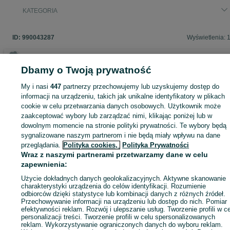
KATEGORIA
ID:
990043287
Wyświetlenia: 
Dbamy o Twoją prywatność
Zaloguj się lub załóż konto na OLX, aby skontaktować się z t
My i nasi
447
partnerzy przechowujemy lub uzyskujemy dostęp do
sprzedającym
informacji na urządzeniu, takich jak unikalne identyfikatory w plikach
cookie w celu przetwarzania danych osobowych. Użytkownik może
zaakceptować wybory lub zarządzać nimi, klikając poniżej lub w
dowolnym momencie na stronie polityki prywatności. Te wybory będą
Zaloguj się / Załóż konto
sygnalizowane naszym partnerom i nie będą miały wpływu na dane
przeglądania.
Polityka cookies,
Polityka Prywatności
Wyślij wiadomość
Kup
Wraz z naszymi partnerami przetwarzamy dane w celu
zapewnienia:
Użycie dokładnych danych geolokalizacyjnych. Aktywne skanowanie
charakterystyki urządzenia do celów identyfikacji. Rozumienie
odbiorców dzięki statystyce lub kombinacji danych z różnych źródeł.
Przechowywanie informacji na urządzeniu lub dostęp do nich. Pomiar
efektywności reklam. Rozwój i ulepszanie usług. Tworzenie profili w c
personalizacji treści. Tworzenie profili w celu spersonalizowanych
reklam. Wykorzystywanie ograniczonych danych do wyboru reklam.