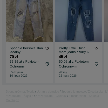
Spodnie bershka stan
Pretty Little Thing
idealny
mom jeans dziury 6 /
34
70 zł
45 zł
75,95 zł z Pakietem
50,08 zł z Pakietem
Ochronnym
Ochronnym
Radzymin
Worsy
16 lipca 2026
22 lipca 2026
Strona główna
Moda
Ubrania damskie
Spodnie jeansowe
Z rozdarciami
rozdarciami - Śląskie
Z rozdarciami - Czeladź
Z rozdarciami - Kolonia
Małobądź