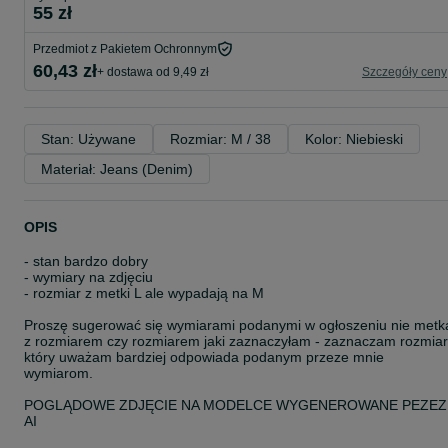
55 zł
Przedmiot z Pakietem Ochronnym
60,43 zł
+ dostawa od 9,49 zł
Szczegóły ceny
Stan: Używane
Rozmiar: M / 38
Kolor: Niebieski
Materiał: Jeans (Denim)
OPIS
- stan bardzo dobry
- wymiary na zdjęciu
- rozmiar z metki L ale wypadają na M
Proszę sugerować się wymiarami podanymi w ogłoszeniu nie metk
z rozmiarem czy rozmiarem jaki zaznaczyłam - zaznaczam rozmiar
który uważam bardziej odpowiada podanym przeze mnie
wymiarom.
POGLĄDOWE ZDJĘCIE NA MODELCE WYGENEROWANE PEZEZ
AI