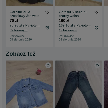
Garnitur XL 3-
Garnitur Vistula XL
częściowy Jes wełna
czarny wełna
z kamizelka
70 zł
160 zł
75,95 zł z Pakietem
169,10 zł z Pakietem
Ochronnym
Ochronnym
Parszowice
Parszowice
08 sierpnia 2026
08 sierpnia 2026
Zobacz też