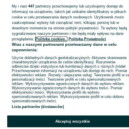
My i nasi
447
partnerzy przechowujemy lub uzyskujemy dostęp do
Zaloguj się lub załóż konto na OLX, aby skontaktować się z t
informacji na urządzeniu, takich jak unikalne identyfikatory w plikach
sprzedającym
cookie w celu przetwarzania danych osobowych. Użytkownik może
zaakceptować wybory lub zarządzać nimi, klikając poniżej lub w
dowolnym momencie na stronie polityki prywatności. Te wybory będą
Zaloguj się / Załóż konto
sygnalizowane naszym partnerom i nie będą miały wpływu na dane
przeglądania.
Polityka cookies,
Polityka Prywatności
Wraz z naszymi partnerami przetwarzamy dane w celu
Wyślij wiadomość
Kup
zapewnienia:
Użycie dokładnych danych geolokalizacyjnych. Aktywne skanowanie
charakterystyki urządzenia do celów identyfikacji. Rozumienie
odbiorców dzięki statystyce lub kombinacji danych z różnych źródeł.
Przechowywanie informacji na urządzeniu lub dostęp do nich. Pomiar
efektywności reklam. Rozwój i ulepszanie usług. Tworzenie profili w c
personalizacji treści. Tworzenie profili w celu spersonalizowanych
reklam. Wykorzystywanie ograniczonych danych do wyboru reklam.
Wykorzystywanie ograniczonych danych do wyboru treści. Pomiar
efektywności treści. Wykorzystanie profili do wyboru
spersonalizowanych reklam. Wykorzystywanie profili w celu doboru
spersonalizowanych treści.
Lista partnerów (dostawców)
Akceptuj wszystkie