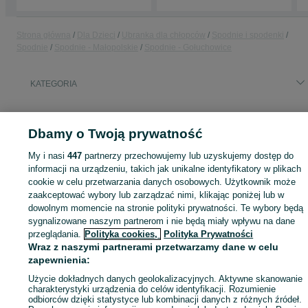
Strona główna
Dla Dzieci
Ubranka dla chłopców
Spodnie i spodenki
Spodnie
Spodnie - Małopolskie
Spodnie - Gołuchowice
KATEGORIA
ID:
783139148
Wyświetlenia:
Dbamy o Twoją prywatność
My i nasi
447
partnerzy przechowujemy lub uzyskujemy dostęp do
informacji na urządzeniu, takich jak unikalne identyfikatory w plikach
Zaloguj się lub załóż konto na OLX, aby skontaktować się z t
cookie w celu przetwarzania danych osobowych. Użytkownik może
sprzedającym
zaakceptować wybory lub zarządzać nimi, klikając poniżej lub w
dowolnym momencie na stronie polityki prywatności. Te wybory będą
sygnalizowane naszym partnerom i nie będą miały wpływu na dane
przeglądania.
Polityka cookies,
Polityka Prywatności
Zaloguj się / Załóż konto
Wraz z naszymi partnerami przetwarzamy dane w celu
zapewnienia:
Zadzwoń / SMS
Wyślij wiadomość
Użycie dokładnych danych geolokalizacyjnych. Aktywne skanowanie
charakterystyki urządzenia do celów identyfikacji. Rozumienie
odbiorców dzięki statystyce lub kombinacji danych z różnych źródeł.