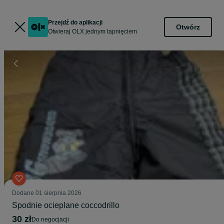
Przejdź do aplikacji
Otwórz
Otwieraj OLX jednym tapnięciem
Dodane
01 sierpnia 2026
Spodnie ocieplane coccodrillo
30 zł
do negocjacji