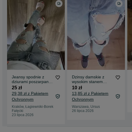
Jeansy spodnie z
Dzinsy damskie z
dziurami poszarpane
wysokim stanem
wakacje bershka
marki Monday
25 zł
10 zł
denim xs
rozmiar M/L
29,38 zł z Pakietem
13,85 zł z Pakietem
Ochronnym
Ochronnym
Kraków, Łagiewniki-Borek
Warszawa, Ursus
Fałęcki
26 lipca 2026
23 lipca 2026