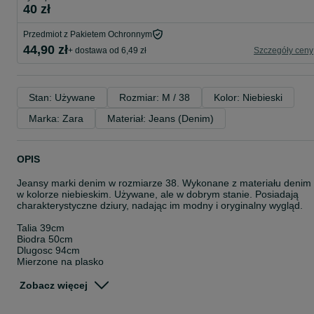
40 zł
Przedmiot z Pakietem Ochronnym
44,90 zł
+ dostawa od 6,49 zł
Szczegóły ceny
Stan: Używane
Rozmiar: M / 38
Kolor: Niebieski
Marka: Zara
Materiał: Jeans (Denim)
OPIS
Jeansy marki denim w rozmiarze 38. Wykonane z materiału denim
w kolorze niebieskim. Używane, ale w dobrym stanie. Posiadają
charakterystyczne dziury, nadając im modny i oryginalny wygląd.
Talia 39cm
Biodra 50cm
Dlugosc 94cm
Mierzone na plasko
Spodnie jeansowe ZARA Mają dziury i
przetarcia stan na zdjęciu
Zobacz więcej
Rozdarlo mi sie tam materiał dośc wygodny
Rozmiar 38