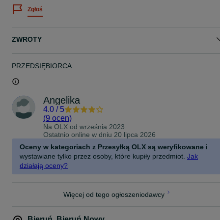
Zgłoś
Stan dobry/bardzo dobry
ZWROTY
PRZEDSIĘBIORCA
Angelika
4.0
/
5
(
9 ocen
)
Na OLX od
września 2023
Ostatnio online w dniu 20 lipca 2026
Oceny w kategoriach z Przesyłką OLX są weryfikowane
i
wystawiane tylko przez osoby, które kupiły przedmiot.
Jak
działają oceny?
Więcej od tego ogłoszeniodawcy
Bieruń
,
Bieruń Nowy