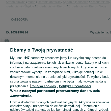
Strona główna
Moda
Ubrania damskie
Spodnie jeansowe
Z rozdarciami
rozdarciami - Śląskie
Z rozdarciami - Bieruń
Z rozdarciami - Bieruń Nowy
KATEGORIA
ID:
1039196294
Wyświetlenia: 
Dbamy o Twoją prywatność
Zaloguj się lub załóż konto na OLX, aby skontaktować się z t
My i nasi
447
partnerzy przechowujemy lub uzyskujemy dostęp do
sprzedającym
informacji na urządzeniu, takich jak unikalne identyfikatory w plikach
cookie w celu przetwarzania danych osobowych. Użytkownik może
zaakceptować wybory lub zarządzać nimi, klikając poniżej lub w
Zaloguj się / Załóż konto
dowolnym momencie na stronie polityki prywatności. Te wybory będą
sygnalizowane naszym partnerom i nie będą miały wpływu na dane
przeglądania.
Polityka cookies,
Polityka Prywatności
Wyślij wiadomość
Kup
Wraz z naszymi partnerami przetwarzamy dane w celu
zapewnienia:
Użycie dokładnych danych geolokalizacyjnych. Aktywne skanowanie
charakterystyki urządzenia do celów identyfikacji. Rozumienie
odbiorców dzięki statystyce lub kombinacji danych z różnych źródeł.