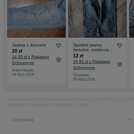
Jeansy z dziurami
Spodnie jeansy
damskie ,rozdarcia
20 zł
basic hippie grunge
12 zł
24,20 zł z Pakietem
hoodie
15,92 zł z Pakietem
Ochronnym
Ochronnym
Dobre Miasto
19 lipca 2026
Trzcianka
09 lipca 2026
Strona główna
Moda
Ubrania damskie
Spodnie jeansowe
Z rozdarciami
rozdarciami - Małopolskie
Z rozdarciami - Olkusz
KATEGORIA