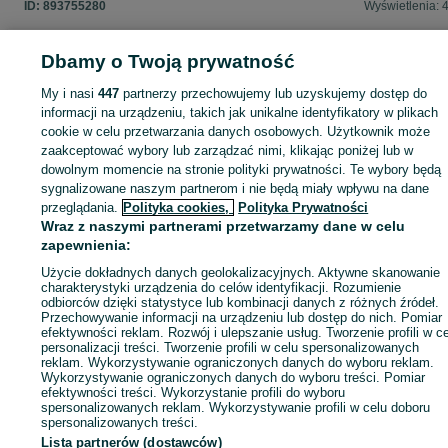
ID:
893755280
Wyświetlenia: 
Dbamy o Twoją prywatność
My i nasi
447
partnerzy przechowujemy lub uzyskujemy dostęp do
Zaloguj się lub załóż konto na OLX, aby skontaktować się z t
informacji na urządzeniu, takich jak unikalne identyfikatory w plikach
sprzedającym
cookie w celu przetwarzania danych osobowych. Użytkownik może
zaakceptować wybory lub zarządzać nimi, klikając poniżej lub w
dowolnym momencie na stronie polityki prywatności. Te wybory będą
Zaloguj się / Załóż konto
sygnalizowane naszym partnerom i nie będą miały wpływu na dane
przeglądania.
Polityka cookies,
Polityka Prywatności
Wraz z naszymi partnerami przetwarzamy dane w celu
Kup
zapewnienia:
Użycie dokładnych danych geolokalizacyjnych. Aktywne skanowanie
charakterystyki urządzenia do celów identyfikacji. Rozumienie
odbiorców dzięki statystyce lub kombinacji danych z różnych źródeł.
Przechowywanie informacji na urządzeniu lub dostęp do nich. Pomiar
efektywności reklam. Rozwój i ulepszanie usług. Tworzenie profili w c
personalizacji treści. Tworzenie profili w celu spersonalizowanych
reklam. Wykorzystywanie ograniczonych danych do wyboru reklam.
Wykorzystywanie ograniczonych danych do wyboru treści. Pomiar
efektywności treści. Wykorzystanie profili do wyboru
spersonalizowanych reklam. Wykorzystywanie profili w celu doboru
spersonalizowanych treści.
Lista partnerów (dostawców)