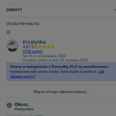
ZWROTY
OSOBA PRYWATNA
Krystynka
4.8
/
5
(
236 ocen
)
Na OLX od
listopada 2020
Ostatnio online w dniu 05 sierpnia 2026
Oceny w kategoriach z Przesyłką OLX są weryfikowane
i
wystawiane tylko przez osoby, które kupiły przedmiot.
Jak
działają oceny?
Więcej od tego ogłoszeniodawcy
Olkusz
,
Małopolskie