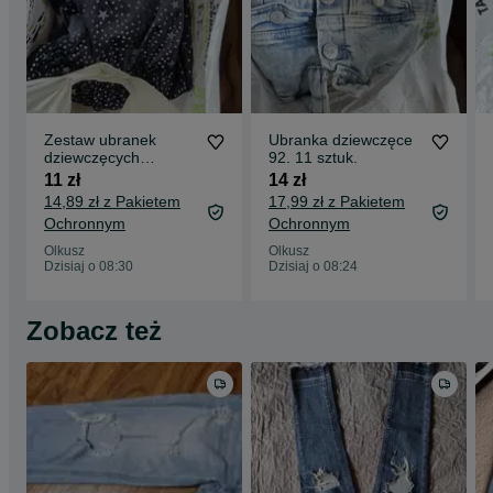
Zestaw ubranek
Ubranka dziewczęce
dziewczęcych
92. 11 sztuk.
110/116 8 sztuk.
11 zł
14 zł
14,89 zł z Pakietem
17,99 zł z Pakietem
Ochronnym
Ochronnym
Olkusz
Olkusz
Dzisiaj o 08:30
Dzisiaj o 08:24
Zobacz też