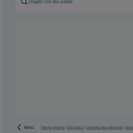
Wróć
Strona główna
Dla Dzieci
Ubranka dla chłopców
Spod