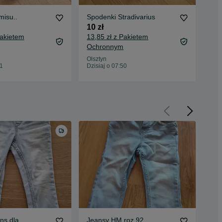
misu..
Spodenki Stradivarius
Ko
10 zł
10 
Pakietem
13,85 zł z Pakietem
13,
Ochronnym
Oc
Olsztyn
Ols
51
Dzisiaj o 07:50
Dzis
ns dla
Jeansy HM roz 92
Jeg