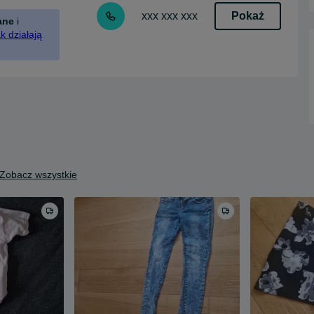
Pokaż
xxx xxx xxx
ane
i
k działają
Zobacz wszystkie