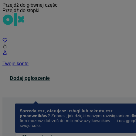
Przejdź do głównej części
Przejdź do stopki
Czat
Twoje konto
Dodaj ogłoszenie
Dla biznesu
opens in a new tab
Sprzedajesz, oferujesz usługi lub rekrutujesz
pracowników?
Zobacz, jak dzięki naszym rozwiązaniom dl
firm możesz dotrzeć do milionów użytkowników — i osiągną
swoje cele.