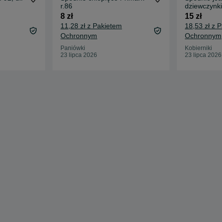
r.86
dziewczynki
8 zł
15 zł
11,28 zł z Pakietem
18,53 zł z 
Ochronnym
Ochronnym
Paniówki
Kobierniki
23 lipca 2026
23 lipca 2026