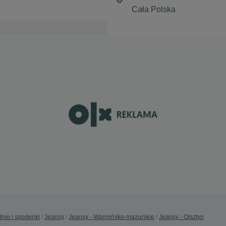
nie i spodenki
Jeansy
Jeansy - Warmińsko-mazurskie
Jeansy - Olsztyn