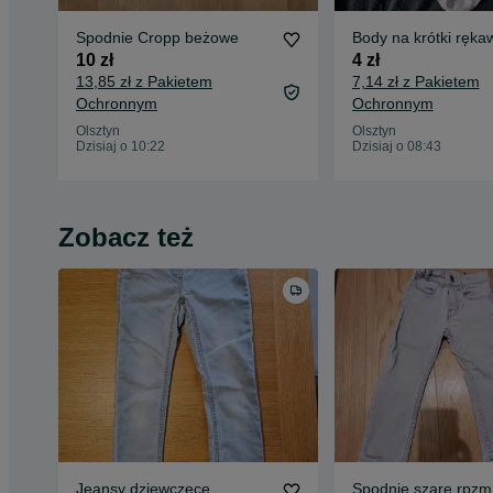
Spodnie Cropp beżowe
Body na krótki ręka
10 zł
4 zł
13,85 zł z Pakietem
7,14 zł z Pakietem
Ochronnym
Ochronnym
Olsztyn
Olsztyn
Dzisiaj o 10:22
Dzisiaj o 08:43
Zobacz też
Jeansy dziewczęce
Spodnie szare rpzm.