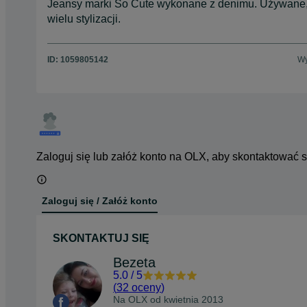
Jeansy marki So Cute wykonane z denimu. Używane, a
wielu stylizacji.
ID:
1059805142
Wy
Zaloguj się lub załóż konto na OLX, aby skontaktować 
Zaloguj się / Załóż konto
SKONTAKTUJ SIĘ
Bezeta
5.0
/
5
(
32 oceny
)
Na OLX od
kwietnia 2013