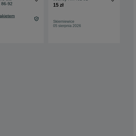
 86-92
15 zł
15 
18,
Pakietem
Oc
Skierniewice
Zaw
05 sierpnia 2026
14 