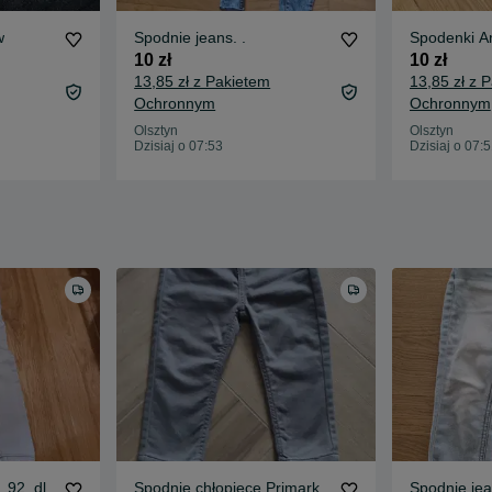
w
Spodnie jeans. .
Spodenki A
10 zł
10 zł
13,85 zł z Pakietem
13,85 zł z 
Ochronnym
Ochronnym
Olsztyn
Olsztyn
Dzisiaj o 07:53
Dzisiaj o 07:
 92, dl.
Spodnie chłopięce Primark
Spodnie jea