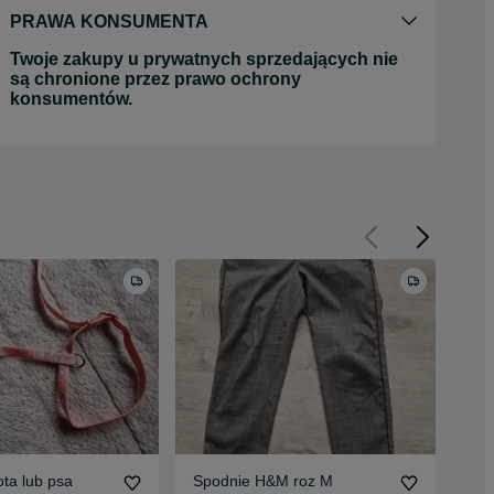
PRAWA KONSUMENTA
Twoje zakupy u prywatnych sprzedających nie
są chronione przez prawo ochrony
konsumentów.
ota lub psa
Spodnie H&M roz M
Suk