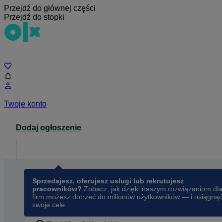
Przejdź do głównej części
Przejdź do stopki
Czat
Twoje konto
Dodaj ogłoszenie
Dla biznesu
opens in a new tab
Sprzedajesz, oferujesz usługi lub rekrutujesz
pracowników?
Zobacz, jak dzięki naszym rozwiązaniom dl
firm możesz dotrzeć do milionów użytkowników — i osiągną
swoje cele.