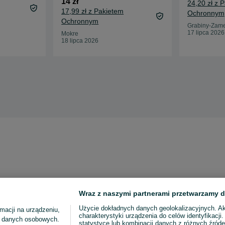
14 zł
24,20 zł z 
17,99 zł z Pakietem
Ochronnym
Ochronnym
Grabiny-Zam
17 lipca 2026
Mokre
18 lipca 2026
Wraz z naszymi partnerami przetwarzamy d
Użycie dokładnych danych geolokalizacyjnych. A
macji na urządzeniu,
charakterystyki urządzenia do celów identyfikacji
ia danych osobowych.
statystyce lub kombinacji danych z różnych źróde