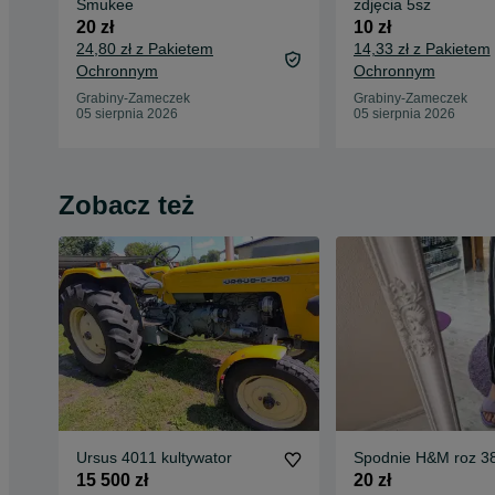
Smukee
zdjęcia 5sz
20 zł
10 zł
24,80 zł z Pakietem
14,33 zł z Pakietem
Ochronnym
Ochronnym
Grabiny-Zameczek
Grabiny-Zameczek
05 sierpnia 2026
05 sierpnia 2026
Zobacz też
Ursus 4011 kultywator
Spodnie H&M roz 3
15 500 zł
20 zł