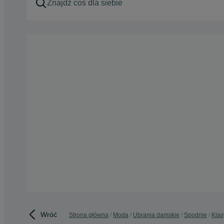
Wróć
Strona główna
Moda
Ubrania damskie
Spodnie
Klas