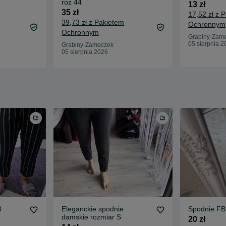
roz 44
13 zł
35 zł
17,52 zł z 
39,73 zł z Pakietem
Ochronnym
Ochronnym
Grabiny-Zam
05 sierpnia 2
Grabiny-Zameczek
05 sierpnia 2026
8
Eleganckie spodnie
damskie rozmiar S
20 zł