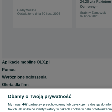
24,20 zł z Pakietem
Ochronnym
Cedry Wielkie
Grabiny-Zameczek
Odświeżono dnia 30 lipca 2026
09 lipca 2026
Aplikacje mobilne OLX.pl
Pomoc
Wyróżnione ogłoszenia
Oferta dla firm
Blog
Dbamy o Twoją prywatność
Regulamin
My i nasi
447
partnerzy przechowujemy lub uzyskujemy dostęp do infor
Polityka prywatności
takich jak unikalne identyfikatory w plikach cookie w celu przetwarzan