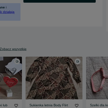
ane
i
k działają
Zobacz wszystkie
ki lub
Sukienka letnia Body Flirt
Szelki dla k