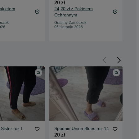
20 zł
35 
Pakietem
24,20 zł z Pakietem
39,
Ochronnym
Oc
eczek
Grabiny-Zameczek
Gra
026
05 sierpnia 2026
05 
Spodnie FB Sister roz L
Spodnie Union Blues roz 14
Spod
20 zł