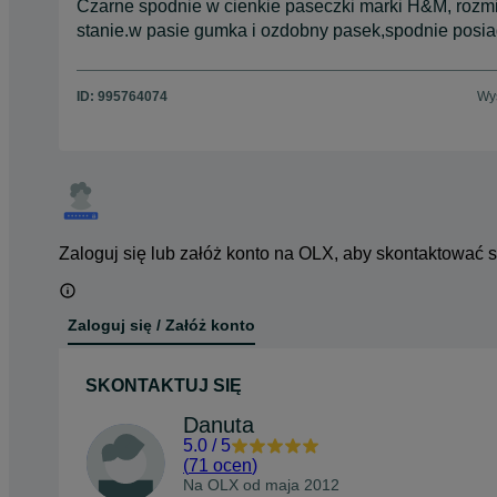
Czarne spodnie w cienkie paseczki marki H&M, rozm
stanie.w pasie gumka i ozdobny pasek,spodnie posia
ID:
995764074
Wyś
Zaloguj się lub załóż konto na OLX, aby skontaktować 
Zaloguj się / Załóż konto
SKONTAKTUJ SIĘ
Danuta
5.0
/
5
(
71 ocen
)
Na OLX od
maja 2012