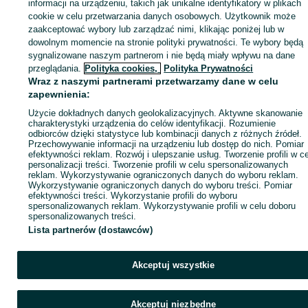
Zaloguj się lub załóż konto na OLX, aby skontaktować się z t
informacji na urządzeniu, takich jak unikalne identyfikatory w plikach
sprzedającym
cookie w celu przetwarzania danych osobowych. Użytkownik może
zaakceptować wybory lub zarządzać nimi, klikając poniżej lub w
dowolnym momencie na stronie polityki prywatności. Te wybory będą
sygnalizowane naszym partnerom i nie będą miały wpływu na dane
Zaloguj się / Załóż konto
przeglądania.
Polityka cookies,
Polityka Prywatności
Wraz z naszymi partnerami przetwarzamy dane w celu
Kup
zapewnienia:
Użycie dokładnych danych geolokalizacyjnych. Aktywne skanowanie
charakterystyki urządzenia do celów identyfikacji. Rozumienie
odbiorców dzięki statystyce lub kombinacji danych z różnych źródeł.
Przechowywanie informacji na urządzeniu lub dostęp do nich. Pomiar
efektywności reklam. Rozwój i ulepszanie usług. Tworzenie profili w c
personalizacji treści. Tworzenie profili w celu spersonalizowanych
reklam. Wykorzystywanie ograniczonych danych do wyboru reklam.
Wykorzystywanie ograniczonych danych do wyboru treści. Pomiar
efektywności treści. Wykorzystanie profili do wyboru
spersonalizowanych reklam. Wykorzystywanie profili w celu doboru
spersonalizowanych treści.
Lista partnerów (dostawców)
Akceptuj wszystkie
Akceptuj niezbędne