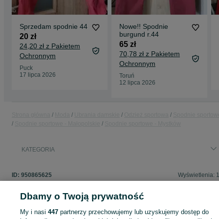
Sprzedam spodnie 44
Nowe!! Spodnie
burgund r.44
20 zł
65 zł
24,20 zł z Pakietem
70,78 zł z Pakietem
Ochronnym
Ochronnym
Puck
17 lipca 2026
Toruń
12 lipca 2026
Strona główna
Moda
Ubrania damskie
Odzież sportowa
Spodnie sportow
Spodnie sportowe - Małopolskie
Spodnie sportowe - Mystków
KATEGORIA
ID:
950865625
Wyświetlenia: 
Dbamy o Twoją prywatność
My i nasi
447
partnerzy przechowujemy lub uzyskujemy dostęp do