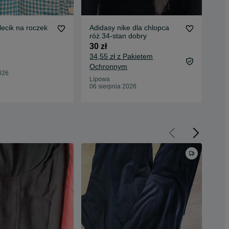
ecik na roczek
Adidasy nike dla chlopca
No
róż.34-stan dobry
sta
30 zł
40 
34,55 zł z Pakietem
44,
Ochronnym
Oc
026
Lipowa
Spy
06 sierpnia 2026
06 