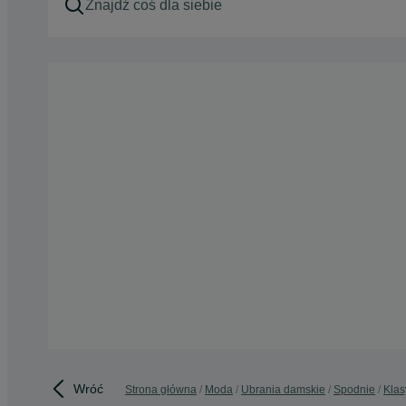
Wróć
Strona główna
Moda
Ubrania damskie
Spodnie
Klas