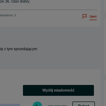
e 36. Stan dobry.
wietlenia: 3
Zgłoś
się z tym sprzedającym
Wyślij wiadomość