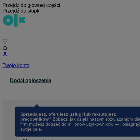
Przejdź do głównej części
Przejdź do stopki
Czat
Twoje konto
Dodaj ogłoszenie
Dla biznesu
opens in a new tab
Sprzedajesz, oferujesz usługi lub rekrutujesz
pracowników?
Zobacz, jak dzięki naszym rozwiązaniom dl
firm możesz dotrzeć do milionów użytkowników — i osiągną
swoje cele.