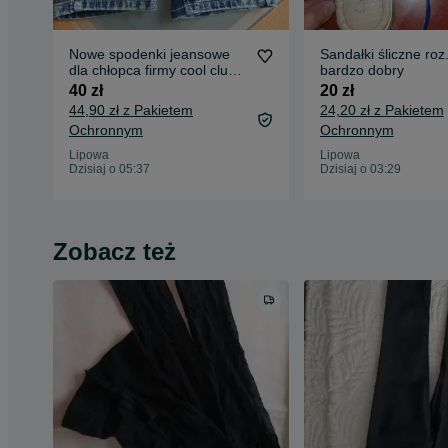
Nowe spodenki jeansowe
Sandałki śliczne roz
dla chłopca firmy cool club
bardzo dobry
roz.104
40 zł
20 zł
44,90 zł z Pakietem
24,20 zł z Pakietem
Ochronnym
Ochronnym
Lipowa
Lipowa
Dzisiaj o 05:37
Dzisiaj o 03:29
Zobacz też