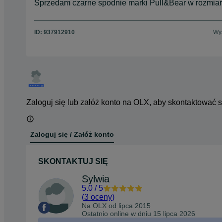
Sprzedam czarne spodnie marki Pull&Bear w rozmiarz
ID:
937912910
Wyś
Zaloguj się lub załóż konto na OLX, aby skontaktować 
Zaloguj się / Załóż konto
SKONTAKTUJ SIĘ
Sylwia
5.0
/
5
(
3 oceny
)
Na OLX od
lipca 2015
Ostatnio online w dniu 15 lipca 2026