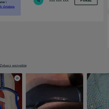
Pokaż
xxx xxx xxx
ane
i
k działają
Zobacz wszystkie