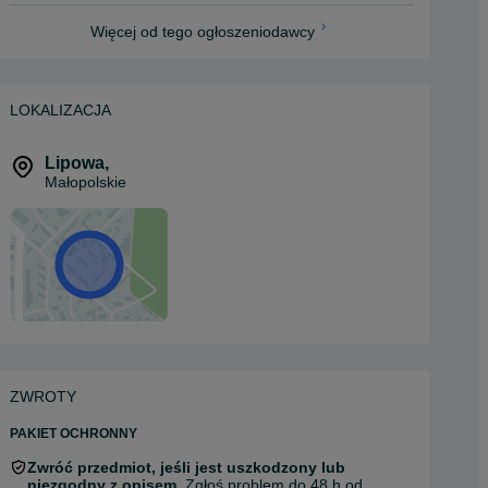
Więcej od tego ogłoszeniodawcy
LOKALIZACJA
Lipowa
,
Małopolskie
ZWROTY
PAKIET OCHRONNY
Zwróć przedmiot, jeśli jest uszkodzony lub
niezgodny z opisem.
Zgłoś problem do 48 h od