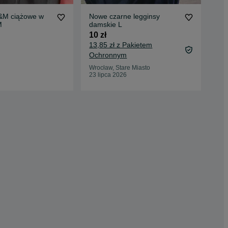
&M ciążowe w
Nowe czarne legginsy
No
M
damskie L
roz
10 zł
40 
13,85 zł z Pakietem
44,
Ochronnym
Oc
Wrocław, Stare Miasto
Dy
23 lipca 2026
26 