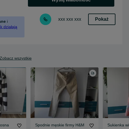
Pokaż
xxx xxx xxx
ane
i
k działają
Zobacz wszystkie
Spodnie męskie firmy H&M
Sukienka w