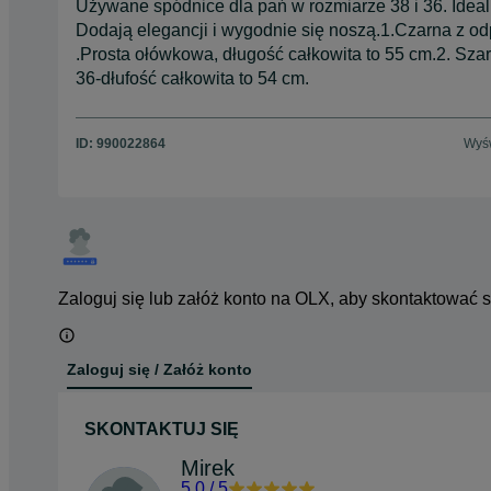
Używane spódnice dla pań w rozmiarze 38 i 36. Ideal
Dodają elegancji i wygodnie się noszą.1.Czarna z o
.Prosta ołówkowa, długość całkowita to 55 cm.2. Sza
36-dłufość całkowita to 54 cm.
ID:
990022864
Wyśw
Zaloguj się lub załóż konto na OLX, aby skontaktować 
Zaloguj się / Załóż konto
SKONTAKTUJ SIĘ
Mirek
5.0
/
5