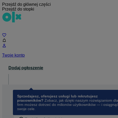
Przejdź do głównej części
Przejdź do stopki
Czat
Twoje konto
Dodaj ogłoszenie
Dla biznesu
opens in a new tab
Sprzedajesz, oferujesz usługi lub rekrutujesz
pracowników?
Zobacz, jak dzięki naszym rozwiązaniom dl
firm możesz dotrzeć do milionów użytkowników — i osiągną
swoje cele.