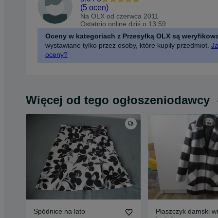
(
5 ocen
)
Na OLX od
czerwca 2011
Ostatnio online dziś o 13:59
Oceny w kategoriach z Przesyłką OLX są weryfikow
wystawiane tylko przez osoby, które kupiły przedmiot.
Ja
oceny?
Więcej od tego ogłoszeniodawcy
Spódnice na lato
Płaszczyk damski wiosna