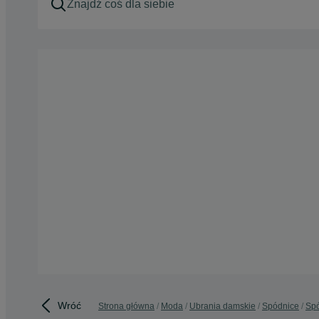
Wróć
Strona główna
Moda
Ubrania damskie
Spódnice
Spó