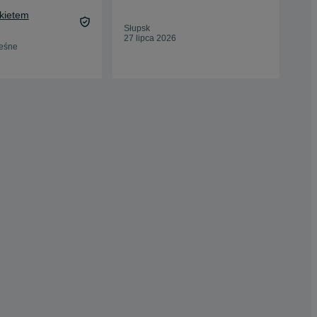
19,
akietem
Oc
Słupsk
Jan
27 lipca 2026
27 
eśne