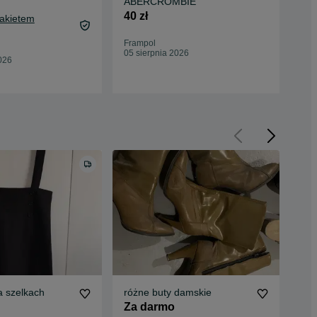
ABERCROMBIE
20 
40 zł
Pakietem
Frampol
Fra
05 sierpnia 2026
04 
026
a szelkach
różne buty damskie
Cza
Za darmo
15 