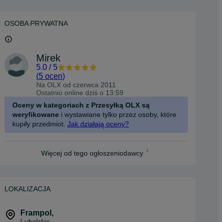
OSOBA PRYWATNA
Mirek
5.0
/
5
(
5 ocen
)
Na OLX od
czerwca 2011
Ostatnio online dziś o 13:59
Oceny w kategoriach z Przesyłką OLX są
weryfikowane
i wystawiane tylko przez osoby, które
kupiły przedmiot.
Jak działają oceny?
Więcej od tego ogłoszeniodawcy
LOKALIZACJA
Frampol
,
Lubelskie