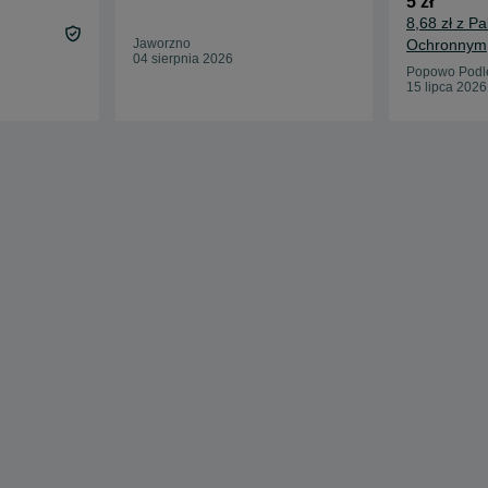
5 zł
8,68 zł z P
Jaworzno
Ochronnym
04 sierpnia 2026
Popowo Podl
15 lipca 2026