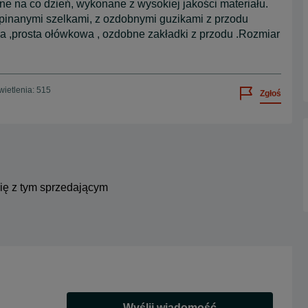
ne na co dzień, wykonane z wysokiej jakości materiału.
dpinanymi szelkami, z ozdobnymi guzikami z przodu
ra ,prosta ołówkowa , ozdobne zakładki z przodu .Rozmiar
ietlenia: 515
Zgłoś
się z tym sprzedającym
Wyślij wiadomość