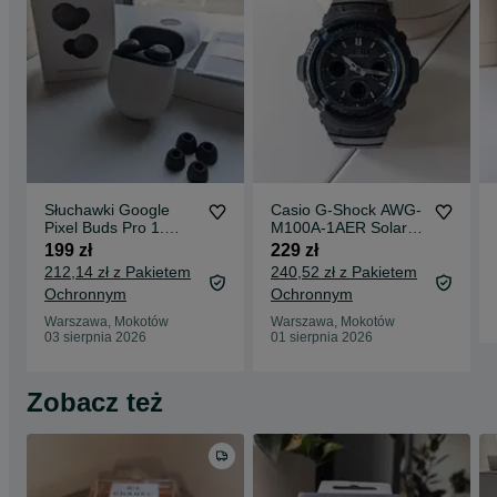
Słuchawki Google
Casio G-Shock AWG-
Pixel Buds Pro 1.
M100A-1AER Solar
generacji w kolorze
Multi Band 6 –
199 zł
229 zł
Charcoal.
oryginał
212,14 zł z Pakietem
240,52 zł z Pakietem
Ochronnym
Ochronnym
Warszawa, Mokotów
Warszawa, Mokotów
03 sierpnia 2026
01 sierpnia 2026
Zobacz też