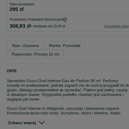
Tylko przedmiot
295 zł
Przedmiot z Pakietem Ochronnym
308,83 zł
+ dostawa od 10,49 zł
Szczegóły ceny
Stan: Używane
Marka: Pozostałe
Pojemność: Poniżej 10 ml
OPIS
Sprzedam Gucci Oud Intense Eau de Parfum 90 ml. Perfumy
zostały mi podarowane, jednak zapach nie do końca przypadł mi d
gustu, dlatego postanowiłem je sprzedać. Flakon jest pełny, czysty 
w idealnym stanie. Oryginalne pudełko również jest zachowane i
wygląda jak nowe.
Gucci Oud Intense to elegancki, wyrazisty i luksusowy zapach.
Kompozycja łączy nuty oudu, bursztynu, skóry i drewna, dzięki
czemu perfumy są bardzo trwałe i pozostawiają piękny, intensywny
ogon zapachowy.
Zobacz więcej