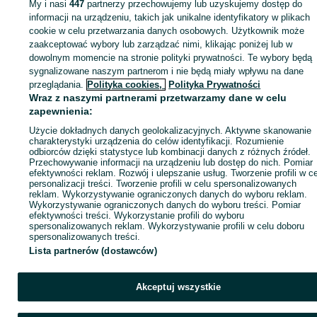
My i nasi
447
partnerzy przechowujemy lub uzyskujemy dostęp do
informacji na urządzeniu, takich jak unikalne identyfikatory w plikach
cookie w celu przetwarzania danych osobowych. Użytkownik może
KATEGORIA
zaakceptować wybory lub zarządzać nimi, klikając poniżej lub w
dowolnym momencie na stronie polityki prywatności. Te wybory będą
ID:
sygnalizowane naszym partnerom i nie będą miały wpływu na dane
1076306148
Wyświetlenia: 1
przeglądania.
Polityka cookies,
Polityka Prywatności
Wraz z naszymi partnerami przetwarzamy dane w celu
Kup
zapewnienia:
Użycie dokładnych danych geolokalizacyjnych. Aktywne skanowanie
charakterystyki urządzenia do celów identyfikacji. Rozumienie
odbiorców dzięki statystyce lub kombinacji danych z różnych źródeł.
Przechowywanie informacji na urządzeniu lub dostęp do nich. Pomiar
efektywności reklam. Rozwój i ulepszanie usług. Tworzenie profili w c
personalizacji treści. Tworzenie profili w celu spersonalizowanych
reklam. Wykorzystywanie ograniczonych danych do wyboru reklam.
Wykorzystywanie ograniczonych danych do wyboru treści. Pomiar
efektywności treści. Wykorzystanie profili do wyboru
spersonalizowanych reklam. Wykorzystywanie profili w celu doboru
spersonalizowanych treści.
Lista partnerów (dostawców)
Akceptuj wszystkie