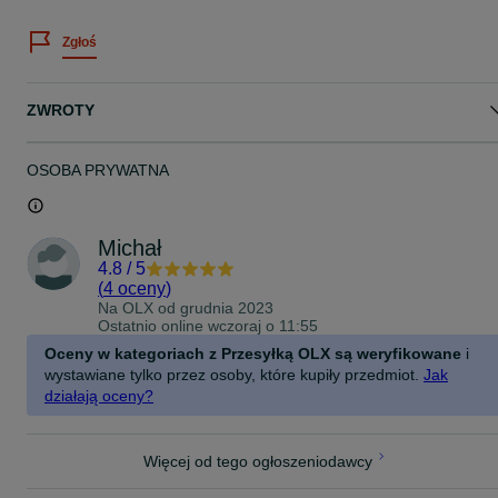
Sprzedaję je, ponieważ na co dzień używam Gucci Guilty Black,
który bardziej odpowiada moim preferencjom. Pojemność flakonu t
Zgłoś
90 ml. Wszystko jest w stanie jak nowe – zarówno flakon, jak i
oryginalne pudełko.
ZWROTY
OSOBA PRYWATNA
Michał
4.8
/
5
(
4 oceny
)
Na OLX od
grudnia 2023
Ostatnio online wczoraj o 11:55
Oceny w kategoriach z Przesyłką OLX są weryfikowane
i
wystawiane tylko przez osoby, które kupiły przedmiot.
Jak
działają oceny?
Więcej od tego ogłoszeniodawcy