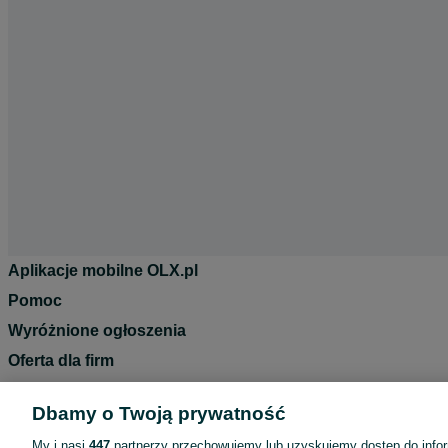
Aplikacje mobilne OLX.pl
Pomoc
Wyróżnione ogłoszenia
Oferta dla firm
Blog
Dbamy o Twoją prywatność
Regulamin
My i nasi
447
partnerzy przechowujemy lub uzyskujemy dostęp do infor