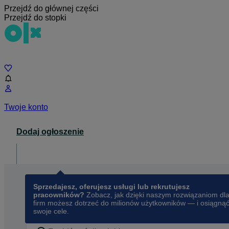
Przejdź do głównej części
Przejdź do stopki
Czat
Twoje konto
Dodaj ogłoszenie
Dla biznesu
opens in a new tab
Sprzedajesz, oferujesz usługi lub rekrutujesz
pracowników?
Zobacz, jak dzięki naszym rozwiązaniom dl
firm możesz dotrzeć do milionów użytkowników — i osiągną
swoje cele.