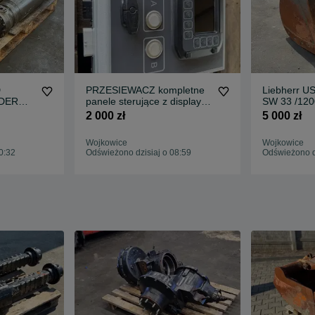
D
PRZESIEWACZ kompletne
Liebherr 
DER
panele sterujące z display
SW 33 /120
do
nowe
koparki 14-
2 000 zł
5 000 zł
Wojkowice
Wojkowice
0:32
Odświeżono dzisiaj o 08:59
Odświeżono dz