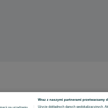
Wraz z naszymi partnerami przetwarzamy d
Użycie dokładnych danych geolokalizacyjnych. A
macji na urządzeniu,