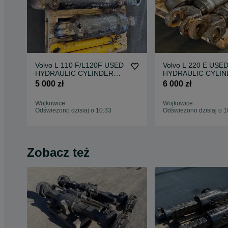
Volvo L 110 F/L120F USED
Volvo L 220 E USE
HYDRAULIC CYLINDER
HYDRAULIC CYLIN
komplqetbsiłowników do
komplet siłowników 
5 000 zł
6 000 zł
ładowarki
ładowarki
Wojkowice
Wojkowice
Odświeżono dzisiaj o 10:33
Odświeżono dzisiaj o 1
Zobacz też