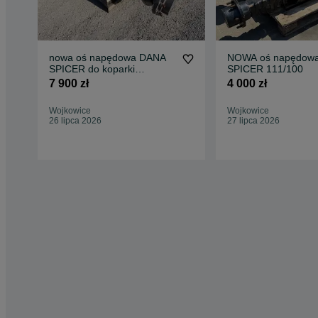
nowa oś napędowa DANA
NOWA oś napędow
SPICER do koparki
SPICER 111/100
ładowarki teleskopowej
7 900 zł
4 000 zł
Wojkowice
Wojkowice
26 lipca 2026
27 lipca 2026