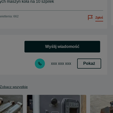
ch maszyn koła na 10 szpilek
ietlenia: 662
Zgłoś
Wyślij wiadomość
Pokaż
xxx xxx xxx
Zobacz wszystkie