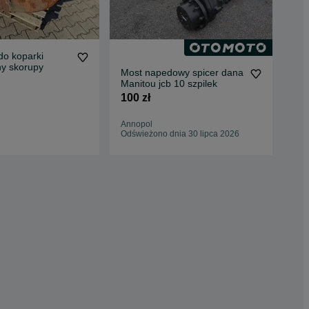
o koparki
KO
ny skorupy
NOW
Most napedowy spicer dana
84
100
Manitou jcb 10 szpilek
100 zł
Woj
26 
Annopol
Odświeżono dnia 30 lipca 2026