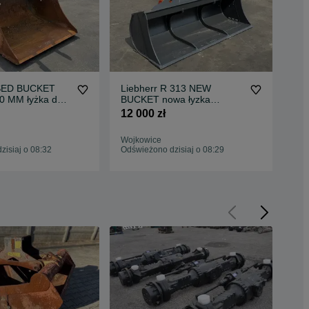
USED BUCKET
Liebherr R 313 NEW
dźw
0 MM łyżka do
BUCKET nowa łyzka
agr
16 ton jak nowa
skarpowa do koparki 14-16
roz
12 000 zł
6 0
ton
wó
dr
Wojkowice
Woj
isiaj o 08:32
Odświeżono dzisiaj o 08:29
Odś