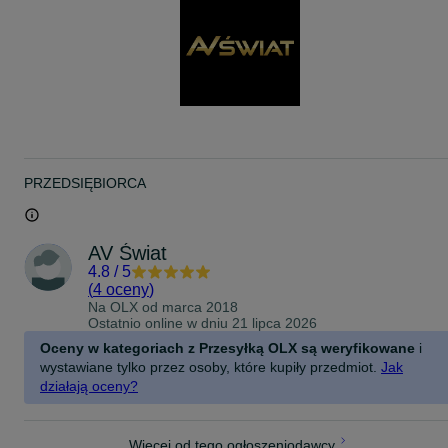
takiemu rozwiązaniu kolumny głośnikowe SONUS FABER Lumina 
znacznie bardziej tolerancyjne pod względem umiejscowienia,
zapewniając doskonałą jakość dźwięku nawet wtedy, gdy są
umieszczone blisko ściany lub na półce z książkami. Piękno
głośników z kolekcji SONUS FABER Lumina polega na tym, że
można je umieścić w dowolnym miejscu i cieszyć się najlepszą
możliwą wydajnością i wrażeniami słuchowymi.
Wewnętrzna komora mid-hi w kształcie lutni
Wewnętrzna komora mid-hi została zaprojektowana w oparciu o
kultowy kształt lutni, unikalne rozwiązanie opracowane przez
SONUS FABER stanowiące główną cechę charakterystyczną marki
PRZEDSIĘBIORCA
od czasu jej powstania w latach 90-tych. Ta cecha jest w stanie
zmaksymalizować sztywność strukturalną i wydajność akustyczną
średnich tonów, jednocześnie redukując fale stojące w zakresie
objętości obciążenia akustycznego.
AV Świat
4.8
/
5
Hybrydowa zwrotnica IFF – Paracross Topology™
Układ zwrotnicy średnich i wysokich tonów "Hybrid IFF – Paracross
(
4 oceny
)
Solution" łączy interaktywne filtrowanie Fusion, po raz pierwszy
Na OLX od
marca 2018
wykorzystane w modelu Maxima Amator, z technologią Paracross
Ostatnio online w dniu 21 lipca 2026
Topology™, w której elementy reaktywne (kondensatory i
Oceny w kategoriach z Przesyłką OLX są weryfikowane
i
induktory/cewki) są umieszczane na szynie ujemnej obwodu.
wystawiane tylko przez osoby, które kupiły przedmiot.
Jak
Wynikające z tego korzyści obejmują zmniejszenie tylnego pola
elektromagnetycznego przetworników (Electro Motive Force), co
działają oceny?
pozwala im działać w maksymalnie spójny i organiczny sposób ora
obniża czułość zwrotnicy na częstotliwości radiowe, co dodatkowo
poprawia rozdzielczość dźwięku.
Więcej od tego ogłoszeniodawcy