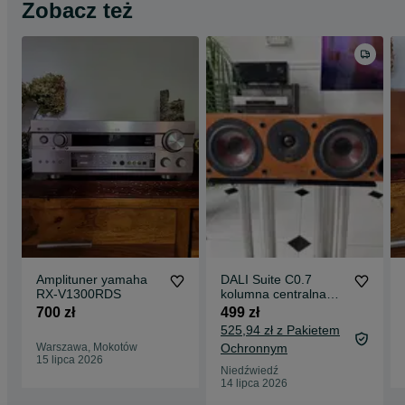
Zobacz też
Amplituner yamaha
DALI Suite C0.7
RX-V1300RDS
kolumna centralna
Made in Denmark Hi-
700 zł
499 zł
Fi kino domowe
525,94 zł z Pakietem
Warszawa, Mokotów
Ochronnym
15 lipca 2026
Niedźwiedź
14 lipca 2026