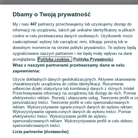
Strona główna
Elektronika
Sprzęt audio
Głośniki i kolumny
Kolumny
Dbamy o Twoją prywatność
Kolumny - Mazowieckie
Kolumny - Warszawa
Kolumny - Wilanów
My i nasi
447
partnerzy przechowujemy lub uzyskujemy dostęp do
informacji na urządzeniu, takich jak unikalne identyfikatory w plikach
KATEGORIA
cookie w celu przetwarzania danych osobowych. Użytkownik może
zaakceptować wybory lub zarządzać nimi, klikając poniżej lub w
dowolnym momencie na stronie polityki prywatności. Te wybory będą
ID:
969576706
Wyświetlenia: 
sygnalizowane naszym partnerom i nie będą miały wpływu na dane
przeglądania.
Polityka cookies,
Polityka Prywatności
Wraz z naszymi partnerami przetwarzamy dane w celu
Zadzwoń / SMS
Wyślij wiadomość
zapewnienia:
Użycie dokładnych danych geolokalizacyjnych. Aktywne skanowanie
charakterystyki urządzenia do celów identyfikacji. Rozumienie
odbiorców dzięki statystyce lub kombinacji danych z różnych źródeł.
Przechowywanie informacji na urządzeniu lub dostęp do nich. Pomiar
efektywności reklam. Rozwój i ulepszanie usług. Tworzenie profili w c
personalizacji treści. Tworzenie profili w celu spersonalizowanych
reklam. Wykorzystywanie ograniczonych danych do wyboru reklam.
Wykorzystywanie ograniczonych danych do wyboru treści. Pomiar
efektywności treści. Wykorzystanie profili do wyboru
spersonalizowanych reklam. Wykorzystywanie profili w celu doboru
spersonalizowanych treści.
Lista partnerów (dostawców)