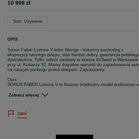
10 999 zł
Stan: Używane
OPIS
Sonus Faber Lumina V kolor Wenge - kolumny pochodzą z
ekspozycji naszego sklepu, stan bardzo dobry, gwarancja polskieg
dystrybutora. Tylko odbiór osobisty w sklepie AVŚwiat w Warszawie
przy ul. Kosiarzy 32. Mamy dogodne warunki do zaparkowania aut
na naszym parkingu przed sklepem. Zapraszamy.
Opis:
SONUS FABER Lumina V to flagowy trójdrożny model podłogowy 
kolekcji. SONUS FABER Lumina V to smukły głośnik o dużej mocy i
szybkiej reakcji transjentów, zdolny do wytwarzania naturalnego,
Zobacz więcej
bogatego i emocjonalnego dźwięku, zapewniającego wciągające
wrażenia słuchowe. Kolumna głośnikowa SONUS FABER Lumina V
jest bogata w nowe rozwiązania elektroakustyczne.
Zgłoś
Porty wentylacyjne zapewniają dodatkową wszechstronność nowy
modeli SONUS FABER Lumina. Umieszczone zostały z przodu w
przypadku głośników podstawkowych i głośnika centralnego, oraz
emitujące dźwięk w dół w przypadku kolumn podłogowych. Dzięki