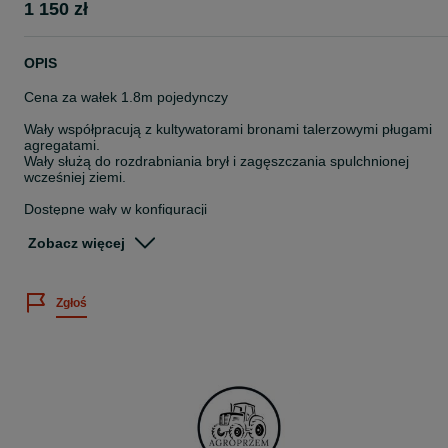
1 150 zł
OPIS
Cena za wałek 1.8m pojedynczy
Wały współpracują z kultywatorami bronami talerzowymi pługami
agregatami.
Wały służą do rozdrabniania brył i zagęszczania spulchnionej
wcześniej ziemi.
Dostępne wały w konfiguracji
pojedynczej
podwójnej
Zobacz więcej
Wały strunowe zębate, płaskownikowe, rurowe, proste/skrętne
Szerokość robocza dostępne na innych aukcjach
Zgłoś
1,8m 2,0m 2,2 m 2,4m 2,7m 3,0m 3,2m
W komplecie cięgno łączące.
Wały pojedyncze/podwójne na docisku
Średnica wału od 30cm do 50cm.
Proszę pytać doradzimy pomożemy w doborze.
Zapraszamy:
Tel:
501
826