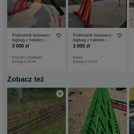
Podnośnik ładowacz
Podnośnik ładowacz
bigbag z hakiem i
bigbag z hakiem i
mozliwoscia uchwytu
mozliwoscia uchwytu
3 000 zł
3 000 zł
do kłód
do kłód
Poznań, Chartowo
Konin
Dzisiaj o 10:44
Dzisiaj o 10:44
Zobacz też