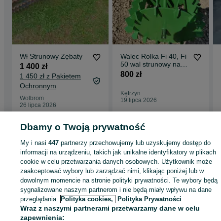
Wł Strunowy Zębaty
Walec Rolka Fi 40, Fi
50 wal strunowy na
1 400 zł
wymiar do agregatu
800 zł
1 450 zł z Pakietem
Ochronnym
Kętrzyn
Wolbrom
19 lipca 2026
26 lipca 2026
Dbamy o Twoją prywatność
Strona główna
Rolnictwo
Części do maszyn rolniczych
Części do maszyn
My i nasi
447
partnerzy przechowujemy lub uzyskujemy dostęp do
rolniczych - Opolskie
Części do maszyn rolniczych - Głubczyce
informacji na urządzeniu, takich jak unikalne identyfikatory w plikach
cookie w celu przetwarzania danych osobowych. Użytkownik może
zaakceptować wybory lub zarządzać nimi, klikając poniżej lub w
KATEGORIA
dowolnym momencie na stronie polityki prywatności. Te wybory będą
sygnalizowane naszym partnerom i nie będą miały wpływu na dane
ID:
983460433
Wyświetlenia: 12
przeglądania.
Polityka cookies,
Polityka Prywatności
Wraz z naszymi partnerami przetwarzamy dane w celu
zapewnienia: