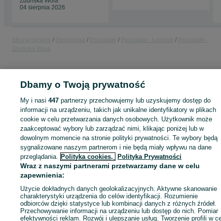
Zduńska Wola
04 sierpnia 2026
Strona główna
Elektronika
Pozostałe
Pozostałe - Łódzkie
Pozostałe -
Zduńska Wola
KATEGORIA
Dbamy o Twoją prywatność
My i nasi
447
partnerzy przechowujemy lub uzyskujemy dostęp do
ID:
789282818
Wyświetlenia: 2
informacji na urządzeniu, takich jak unikalne identyfikatory w plikach
cookie w celu przetwarzania danych osobowych. Użytkownik może
zaakceptować wybory lub zarządzać nimi, klikając poniżej lub w
dowolnym momencie na stronie polityki prywatności. Te wybory będą
Zaloguj się lub załóż konto na OLX, aby skontaktować się z t
sygnalizowane naszym partnerom i nie będą miały wpływu na dane
sprzedającym
przeglądania.
Polityka cookies,
Polityka Prywatności
Wraz z naszymi partnerami przetwarzamy dane w celu
zapewnienia:
Zaloguj się / Załóż konto
Użycie dokładnych danych geolokalizacyjnych. Aktywne skanowanie
charakterystyki urządzenia do celów identyfikacji. Rozumienie
odbiorców dzięki statystyce lub kombinacji danych z różnych źródeł.
Przechowywanie informacji na urządzeniu lub dostęp do nich. Pomiar
Kup
efektywności reklam. Rozwój i ulepszanie usług. Tworzenie profili w c