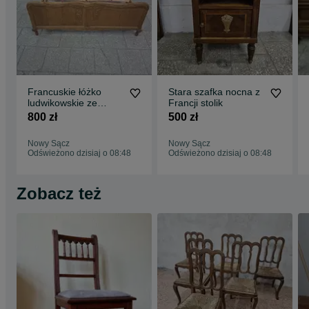
Francuskie łóżko
Stara szafka nocna z
ludwikowskie ze
Francji stolik
stelażem
800 zł
500 zł
Nowy Sącz
Nowy Sącz
Odświeżono dzisiaj o 08:48
Odświeżono dzisiaj o 08:48
Zobacz też