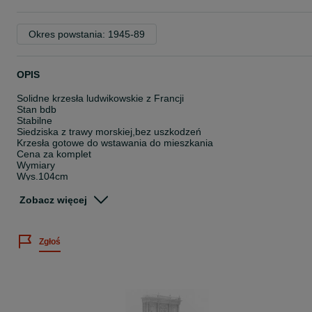
Okres powstania: 1945-89
OPIS
Solidne krzesła ludwikowskie z Francji
Stan bdb
Stabilne
Siedziska z trawy morskiej,bez uszkodzeń
Krzesła gotowe do wstawania do mieszkania
Cena za komplet
Wymiary
Wys.104cm
Wys do siedziska 45cm
Szer.48cm
Zobacz więcej
Gł.42cm
Możliwość dostawy cały kraj
Lub odbiór w naszym magazynie w Nowym Sączu ul Węgierska
Zgłoś
211a po wcześniejszym uzgodnieniu