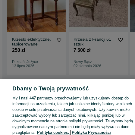
Krzesło eklektyczne,
Krzesła z Francji 61
tapicerowane
sztuk
250 zł
7 500 zł
Poznań, Jeżyce
Nowy Sącz
13 lipca 2026
02 sierpnia 2026
Dbamy o Twoją prywatność
Strona główna
Antyki i Kolekcje
Antyki
Stare meble
Krzesła
Krzesła -
My i nasi
447
partnerzy przechowujemy lub uzyskujemy dostęp do
Małopolskie
Krzesła - Nowy Sącz
informacji na urządzeniu, takich jak unikalne identyfikatory w plikach
cookie w celu przetwarzania danych osobowych. Użytkownik może
zaakceptować wybory lub zarządzać nimi, klikając poniżej lub w
KATEGORIA
dowolnym momencie na stronie polityki prywatności. Te wybory będą
sygnalizowane naszym partnerom i nie będą miały wpływu na dane
ID:
1072883039
Wyświetlenia: 
przeglądania.
Polityka cookies,
Polityka Prywatności