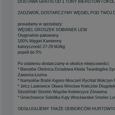
DOSTAWA GRATIS OD 1 TONY BIERUTÓW I OKOL
ZADZWOŃ, DOSTARCZYMY WĘGIEL POD TWÓJ 
posiadamy w sprzedaży:
WĘGIEL GROSZEK SOBIANEK LEW
Oryginalnie pakowany
100% Węgiel Kamienny
kaloryczność 27-29 MJ/kg
popiół do 5%
Po ustaleniu dostarczamy w okolice miejscowości:
* Bierutów Oleśnica Dziadowa Kłoda Twardogóra Syc
Zawonia Łozina
* Namysłów Bralin Kępno Mroczeń Rychtal Wołczyn 
* Jelcz Laskowice Oława Wrocław Kiełczów Długołęk
Strzeliński Strzelin Wiązów Kobierzyce Żórawina
* Gniechowice Sobótka Kąty Wrocławskie Smolec Lu
ODSŁUGUJEMY TAKŻE ODBIORCÓW HURTOWY