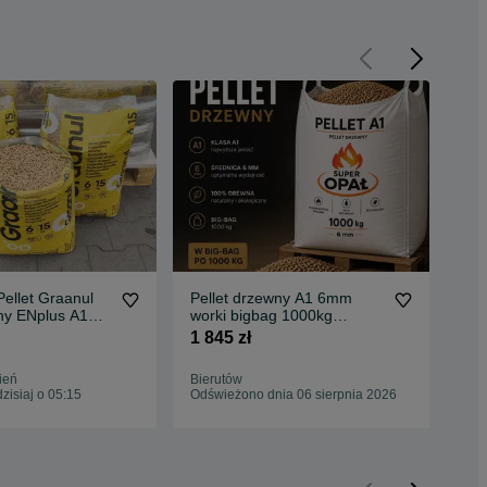
Pellet Graanul
Pellet drzewny A1 6mm
Sp
ny ENplus A1
worki bigbag 1000kg
roz
 czysty,
sprzedaż od 1 tony cena
got
1 845 zł
99 
popiół 0,3%
1500netto
ień
Bierutów
Bie
isiaj o 05:15
Odświeżono dnia 06 sierpnia 2026
06 