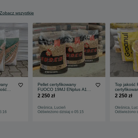
Zobacz wszystkie
wany
Pellet certyfikowany
Top jakość 
kość
FUOCO 19MJ ENplus A1
certyfikowa
klasa Premium Plus 0,4%
super jasny,
2 250 zł
2 250 zł
popiół Dostawa gratis
kaloryczny 
Oleśnica, Lucień
Oleśnica, Luc
5:16
Odświeżono dzisiaj o 05:15
Odświeżono dz