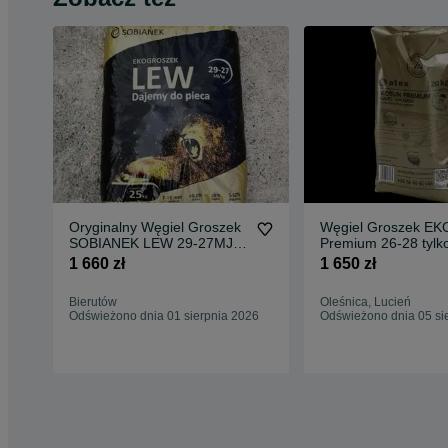
Oryginalny Węgiel Groszek
Węgiel Groszek E
SOBIANEK LEW 29-27MJ
Premium 26-28 tylk
Skład Zawidowice
popiołu worki 20kg
1 660 zł
1 650 zł
Gratis
Bierutów
Oleśnica, Lucień
Odświeżono dnia 01 sierpnia 2026
Odświeżono dnia 05 si