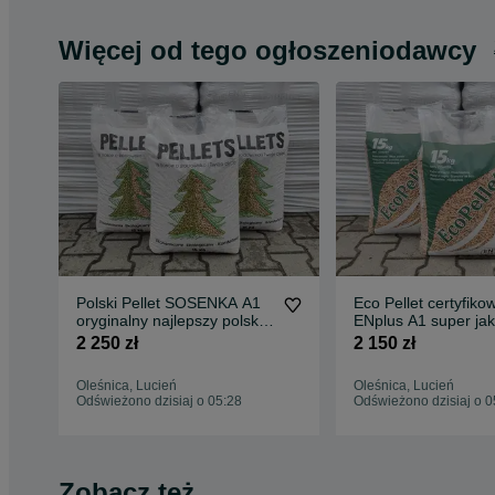
Więcej od tego ogłoszeniodawcy
Polski Pellet SOSENKA A1
Eco Pellet certyfiko
oryginalny najlepszy polski
ENplus A1 super ja
jasny Dostawa Gratis
Dostawa gratis
2 250 zł
2 150 zł
Oleśnica, Lucień
Oleśnica, Lucień
Odświeżono dzisiaj o 05:28
Odświeżono dzisiaj o 0
Zobacz też