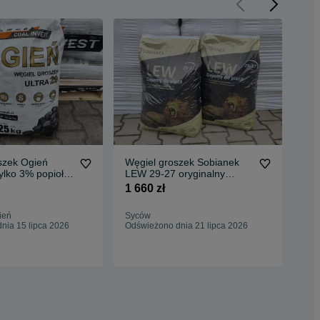
szek Ogień
Węgiel groszek Sobianek
Wę
ylko 3% popiołu
LEW 29-27 oryginalny
GO
wysoka jakość
super jakość
jak
1 660 zł
1 6
ień
Syców
Ole
nia 15 lipca 2026
Odświeżono dnia 21 lipca 2026
Odś