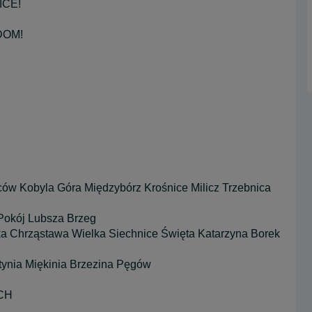
ICE!
DOM!
ów Kobyla Góra Międzybórz Krośnice Milicz Trzebnica
Pokój Lubsza Brzeg
a Chrząstawa Wielka Siechnice Święta Katarzyna Borek
tynia Miękinia Brzezina Pęgów
CH