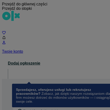
Przejdź do głównej części
Przejdź do stopki
Czat
Twoje konto
Dodaj ogłoszenie
Dla biznesu
opens in a new tab
Sprzedajesz, oferujesz usługi lub rekrutujesz
pracowników?
Zobacz, jak dzięki naszym rozwiązaniom dl
firm możesz dotrzeć do milionów użytkowników — i osiągną
swoje cele.