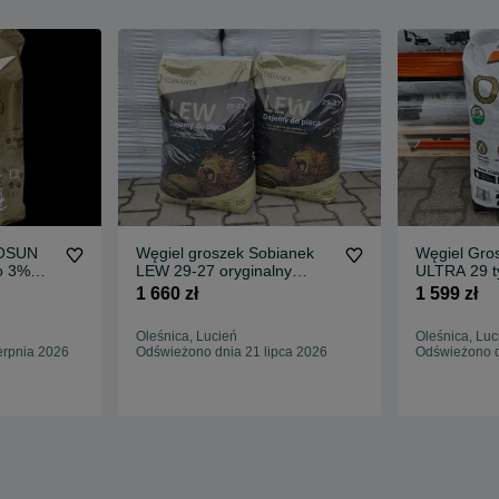
KOSUN
Węgiel groszek Sobianek
Węgiel Gro
o 3%
LEW 29-27 oryginalny
ULTRA 29 t
 Dostawa
super jakość
oryginalny 
1 660 zł
1 599 zł
Oleśnica, Lucień
Oleśnica, Luc
erpnia 2026
Odświeżono dnia 21 lipca 2026
Odświeżono d