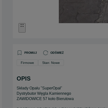
PROMUJ
ODŚWIEŻ
Firmowe
Stan: Nowe
OPIS
Składy Opału "SuperOpał"
Dystrybutor Węgla Kamiennego
ZAWIDOWICE 57 koło Bierutowa