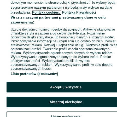
dowolnym momencie na stronie polityki prywatności. Te wybory będą
Niechcice
Niechcice
sygnalizowane naszym partnerom i nie będą miały wpływu na dane
Odświeżono dnia 06 sierpnia
Odświeżono dnia 04 sierpnia
2026
przeglądania.
Polityka cookies,
Polityka Prywatności
2026
Wraz z naszymi partnerami przetwarzamy dane w celu
zapewnienia:
Zobacz też
Użycie dokładnych danych geolokalizacyjnych. Aktywne skanowanie
charakterystyki urządzenia do celów identyfikacji. Rozumienie
odbiorców dzięki statystyce lub kombinacji danych z różnych źródeł.
Przechowywanie informacji na urządzeniu lub dostęp do nich. Pomiar
efektywności reklam. Rozwój i ulepszanie usług. Tworzenie profili w c
personalizacji treści. Tworzenie profili w celu spersonalizowanych
reklam. Wykorzystywanie ograniczonych danych do wyboru reklam.
Wykorzystywanie ograniczonych danych do wyboru treści. Pomiar
efektywności treści. Wykorzystanie profili do wyboru
spersonalizowanych reklam. Wykorzystywanie profili w celu doboru
spersonalizowanych treści.
Lista partnerów (dostawców)
Akceptuj wszystkie
Akceptuj niezbędne
Słupki metalowe do
Słupki bramowe 10 x
paneli 60x40mm H
10 x 220 antracyt *
230cm,panele
niska cena *
29 zł
250 zł
Ustaw preferencje