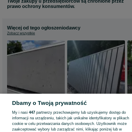
Twoje zakupy u przedsiębiorców są chronione przez
prawo ochrony konsumentów.
Więcej od tego ogłoszeniodawcy
Zobacz wszystkie
Dbamy o Twoją prywatność
My i nasi
447
partnerzy przechowujemy lub uzyskujemy dostęp do
informacji na urządzeniu, takich jak unikalne identyfikatory w plikach
Podmurówka gładka
brama przesuwna
cookie w celu przetwarzania danych osobowych. Użytkownik może
biała beton architekt
kolor czarny lamele
wym 4920x1635
zaakceptować wybory lub zarządzać nimi, klikając poniżej lub w
60 zł
5 000 zł