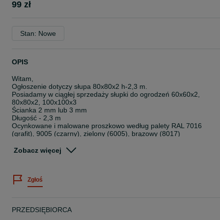
99 zł
Stan: Nowe
OPIS
Witam,
Ogłoszenie dotyczy słupa 80x80x2 h-2,3 m.
Posiadamy w ciągłej sprzedaży słupki do ogrodzeń 60x60x2,
80x80x2, 100x100x3
Ścianka 2 mm lub 3 mm
Długość - 2,3 m
Ocynkowane i malowane proszkowo według palety RAL 7016
(grafit), 9005 (czarny), zielony (6005), brązowy (8017)
Zapraszamy do zapoznanie się z naszą ofertą na innych aukcjach
Zobacz więcej
OLX.
Biuro sprzedaży
Zgłoś
Met-Bud Ogrodzenia
Niechcice ul .Piotrkowska 9
97-340 Rozprza
PRZEDSIĘBIORCA
"Powyższa oferta ma charakter informacyjny i nie stanowi oferty