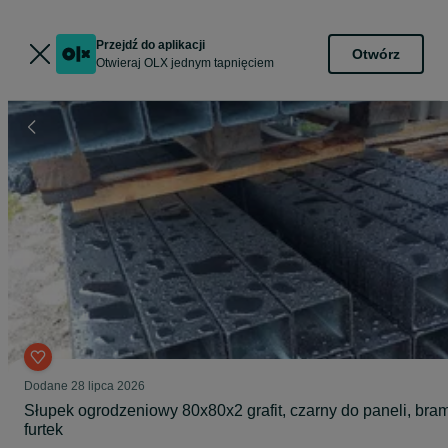
Przejdź do aplikacji
Otwórz
Otwieraj OLX jednym tapnięciem
Dodane
28 lipca 2026
Słupek ogrodzeniowy 80x80x2 grafit, czarny do paneli, bram
furtek