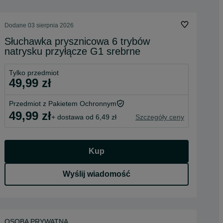
Dodane
03 sierpnia 2026
Słuchawka prysznicowa 6 trybów
natrysku przyłącze G1 srebrne
Tylko przedmiot
49,99 zł
Przedmiot z Pakietem Ochronnym
49,99 zł
+ dostawa od 6,49 zł
Szczegóły ceny
Kup
Wyślij wiadomość
OSOBA PRYWATNA