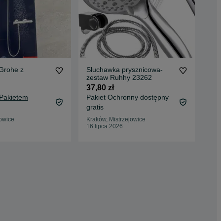
Grohe z
Słuchawka prysznicowa-
Słu
zestaw Ruhhy 23262
Aqu
37,80 zł
10 
 Pakietem
Pakiet Ochronny dostępny
gratis
Myś
05 
owice
Kraków, Mistrzejowice
16 lipca 2026