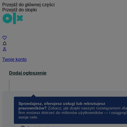
Przejdź do głównej części
Przejdź do stopki
Czat
Twoje konto
Dodaj ogłoszenie
Dla biznesu
opens in a new tab
Sprzedajesz, oferujesz usługi lub rekrutujesz
pracowników?
Zobacz, jak dzięki naszym rozwiązaniom dl
firm możesz dotrzeć do milionów użytkowników — i osiągną
swoje cele.