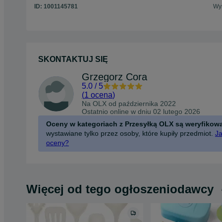
ID:
1001145781
Wyś
SKONTAKTUJ SIĘ
Grzegorz Cora
5.0
/
5
(
1 ocena
)
Na OLX od
października 2022
Ostatnio online w dniu 02 lutego 2026
Oceny w kategoriach z Przesyłką OLX są weryfikow
wystawiane tylko przez osoby, które kupiły przedmiot.
Ja
oceny?
Więcej od tego ogłoszeniodawcy