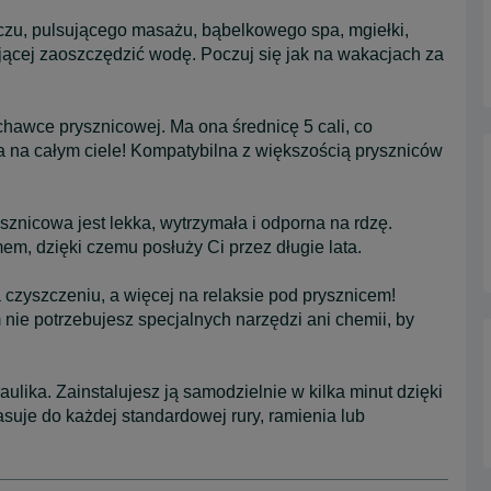
zczu, pulsującego masażu, bąbelkowego spa, mgiełki,
ającej zaoszczędzić wodę. Poczuj się jak na wakacjach za
uchawce prysznicowej. Ma ona średnicę 5 cali, co
a na całym ciele! Kompatybilna z większością pryszniców
sznicowa jest lekka, wytrzymała i odporna na rdzę.
, dzięki czemu posłuży Ci przez długie lata.
czyszczeniu, a więcej na relaksie pod prysznicem!
ie potrzebujesz specjalnych narzędzi ani chemii, by
lika. Zainstalujesz ją samodzielnie w kilka minut dzięki
uje do każdej standardowej rury, ramienia lub