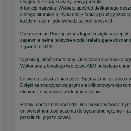
Oryginalnie zapakowany, nowy produkt.
6 funkcji natrysku: Wybierz spośród delikatnego des
silnego strumienia, trybu eko + funkcji pauzy pozwal
każdym razem, gdy wchodzisz pod prysznic!
Duży rozmiar: Poczuj luksus kąpieli dzięki naszej sł
zapewnia pełne pokrycie wodą i relaksujące doznani
z gwintem G1/2.
Wysokiej jakości materiały: Odłączana słuchawka pry
Wykonana z trwałego tworzywa ABS pokrytego chromem
Łatwe do czyszczenia dysze: Spędzaj mniej czasu na 
Dzięki samooczyszczającym się silikonowym dyszom n
utrzymać słuchawkę w idealnym stanie.
Prosty montaż bez narzędzi: Nie musisz wzywać hydrau
uniwersalnemu połączeniu dokręcanemu ręcznie – pas
przedłużki prysznicowej.