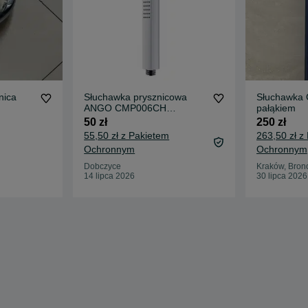
nica
Słuchawka prysznicowa
Słuchawka 
ANGO CMP006CH
pałąkiem
chromowana
50 zł
250 zł
55,50 zł z Pakietem
263,50 zł z
Ochronnym
Ochronnym
Dobczyce
Kraków, Bron
14 lipca 2026
30 lipca 2026