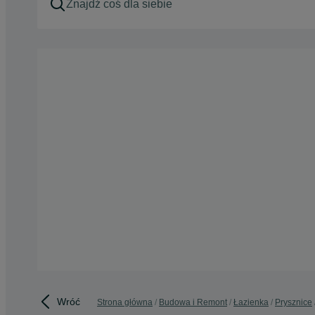
Wróć
Strona główna
Budowa i Remont
Łazienka
Prysznice