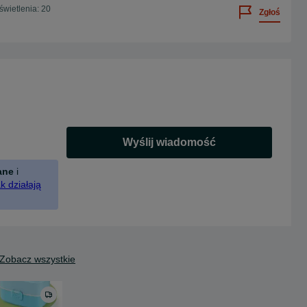
wietlenia: 20
Zgłoś
Wyślij wiadomość
ane
i
k działają
Zobacz wszystkie