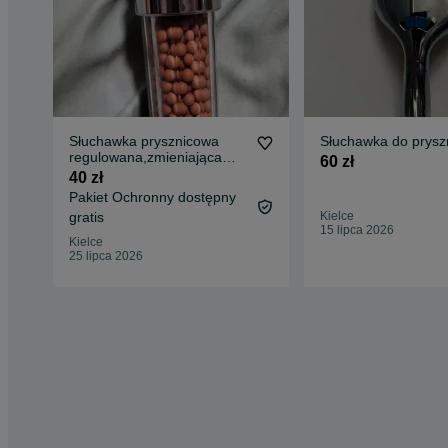
Słuchawka prysznicowa
Słuchawka do prysz
regulowana,zmieniająca
60 zł
kolor pod wpływem wody
40 zł
Pakiet Ochronny dostępny
gratis
Kielce
15 lipca 2026
Kielce
25 lipca 2026