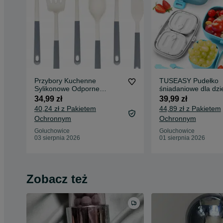
Przybory Kuchenne
TUSEASY Pudełko
Sylikonowe Odporne
śniadaniowe dla dzie
Zestaw 6 Przyborów Kolor
przegródkami
34,99 zł
39,99 zł
Szary
40,24 zł z Pakietem
44,89 zł z Pakietem
Ochronnym
Ochronnym
Gołuchowice
Gołuchowice
03 sierpnia 2026
01 sierpnia 2026
Zobacz też