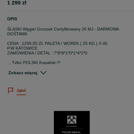
1 299 zł
OPIS
ŚLĄSKI Węgiel Groszek Certyfikowany 26 MJ - DARMOWA
DOSTAWA
CENA : 1299,00 ZŁ PALETA / WOREK ( 25 KG ) X 40
P.W KATOWICE
ZAMÓWIENIA / DETAL : 7*8*8*1*0*1*4*2*0
... Tylko POLSKI Kopalnie !!!
Węgiel Groszek 5-25 mm jest polskim, nowoczesnym paliwem
Zobacz więcej
węglowym o wysokiej wartości opałowej przekraczającej 26 MJ/kg,
co pozwoli na dłużej zapomnieć o konieczności uzupełniania paliw
w kotle.
Zgłoś
Stabilne uziarnienie produktu (od 5 do 25 mm) czyni go szczególni
przydatnym do wykorzystania w węglowych kotłach automatycznyc
dając więcej spokoju w zakresie obsługi kotłowni.
Niska zawartość zanieczyszczeń fizycznych i chemicznych oraz
wilgoci ograniczają do minimum emisje gazów i pyłów. Stosowanie
tego produktu w prawidłowo użytkowanych kotłach 5 klasy lub
ecodesign daje gwarancję taniego, ekologicznego ciepła.