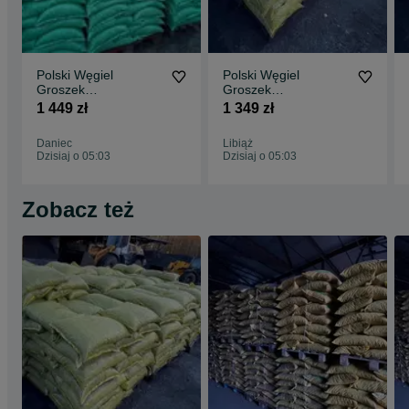
Polski Węgiel
Polski Węgiel
Groszek
Groszek
Certyfikowany
Certyfikowany PIAST
1 449 zł
1 349 zł
WESOŁA 29MJ
26-28MJ BEZPŁATNA
BEZPŁATNA
DOSTAWA
Daniec
Libiąż
DOSTAWA
Dzisiaj o 05:03
Dzisiaj o 05:03
Zobacz też