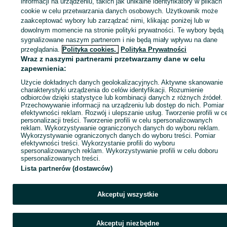
Zaloguj się lub załóż konto na OLX, aby skontaktować się z t
informacji na urządzeniu, takich jak unikalne identyfikatory w plikach
sprzedającym
cookie w celu przetwarzania danych osobowych. Użytkownik może
zaakceptować wybory lub zarządzać nimi, klikając poniżej lub w
dowolnym momencie na stronie polityki prywatności. Te wybory będą
sygnalizowane naszym partnerom i nie będą miały wpływu na dane
Zaloguj się / Załóż konto
przeglądania.
Polityka cookies,
Polityka Prywatności
Wraz z naszymi partnerami przetwarzamy dane w celu
Zadzwoń / SMS
Wyślij wiadomość
zapewnienia:
Użycie dokładnych danych geolokalizacyjnych. Aktywne skanowanie
charakterystyki urządzenia do celów identyfikacji. Rozumienie
odbiorców dzięki statystyce lub kombinacji danych z różnych źródeł.
Przechowywanie informacji na urządzeniu lub dostęp do nich. Pomiar
efektywności reklam. Rozwój i ulepszanie usług. Tworzenie profili w c
personalizacji treści. Tworzenie profili w celu spersonalizowanych
reklam. Wykorzystywanie ograniczonych danych do wyboru reklam.
Wykorzystywanie ograniczonych danych do wyboru treści. Pomiar
efektywności treści. Wykorzystanie profili do wyboru
spersonalizowanych reklam. Wykorzystywanie profili w celu doboru
spersonalizowanych treści.
Lista partnerów (dostawców)
Akceptuj wszystkie
Akceptuj niezbędne