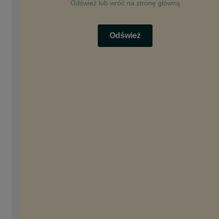
Odśwież lub wróć na stronę główną
Odśwież