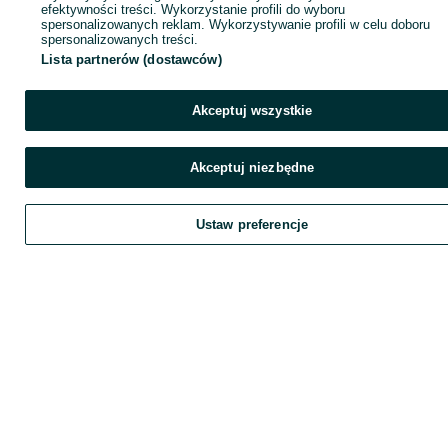
efektywności treści. Wykorzystanie profili do wyboru
spersonalizowanych reklam. Wykorzystywanie profili w celu doboru
spersonalizowanych treści.
Lista partnerów (dostawców)
Akceptuj wszystkie
Akceptuj niezbędne
Ustaw preferencje
Zadzwoń / SMS
Wyślij wiadomość
Szukaj
Obserwujesz
Dodaj
Chat
K