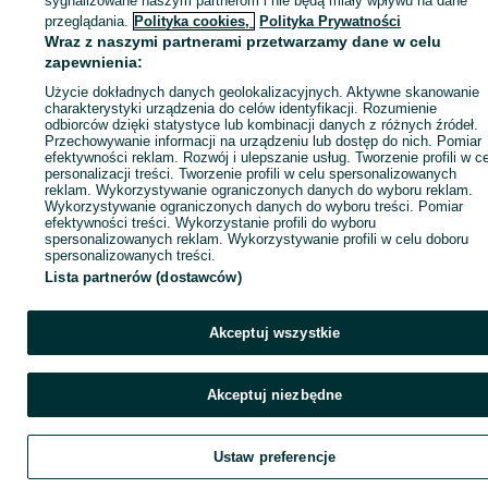
sygnalizowane naszym partnerom i nie będą miały wpływu na dane
KATEGORIA
przeglądania.
Polityka cookies,
Polityka Prywatności
Wraz z naszymi partnerami przetwarzamy dane w celu
zapewnienia:
ID:
684034089
Wyświetlenia: 32
Użycie dokładnych danych geolokalizacyjnych. Aktywne skanowanie
charakterystyki urządzenia do celów identyfikacji. Rozumienie
odbiorców dzięki statystyce lub kombinacji danych z różnych źródeł.
Zadzwoń / SMS
Wyślij wiadomość
Przechowywanie informacji na urządzeniu lub dostęp do nich. Pomiar
efektywności reklam. Rozwój i ulepszanie usług. Tworzenie profili w c
personalizacji treści. Tworzenie profili w celu spersonalizowanych
reklam. Wykorzystywanie ograniczonych danych do wyboru reklam.
Wykorzystywanie ograniczonych danych do wyboru treści. Pomiar
efektywności treści. Wykorzystanie profili do wyboru
spersonalizowanych reklam. Wykorzystywanie profili w celu doboru
spersonalizowanych treści.
Lista partnerów (dostawców)
Akceptuj wszystkie
Akceptuj niezbędne
Ustaw preferencje