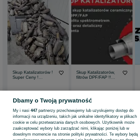
Skup Katalizatorów !
Skup Katalizatorów,
Super Ceny !
filtrów DPF/FAP !!
Katalizator ! Monolit !
konkurencyjne ceny !!
Toruń
Bydgoszcz
Dbamy o Twoją prywatność
10 lipca 2026
20 lipca 2026
My i nasi
447
partnerzy przechowujemy lub uzyskujemy dostęp do
informacji na urządzeniu, takich jak unikalne identyfikatory w plikach
Strona główna
Usługi
Usługi motoryzacyjne
Pozostałe
Pozostałe -
cookie w celu przetwarzania danych osobowych. Użytkownik może
Kujawsko-pomorskie
Pozostałe - Toruń
zaakceptować wybory lub zarządzać nimi, klikając poniżej lub w
dowolnym momencie na stronie polityki prywatności. Te wybory będą