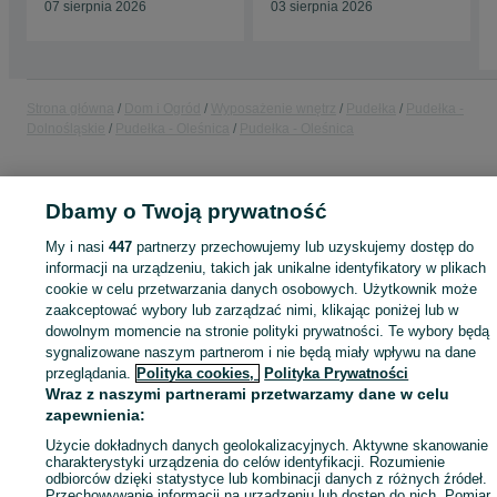
07 sierpnia 2026
03 sierpnia 2026
Strona główna
Dom i Ogród
Wyposażenie wnętrz
Pudełka
Pudełka -
Dolnośląskie
Pudełka - Oleśnica
Pudełka - Oleśnica
KATEGORIA
Dbamy o Twoją prywatność
ID:
1078253769
Wyświetlenia: 4
My i nasi
447
partnerzy przechowujemy lub uzyskujemy dostęp do
informacji na urządzeniu, takich jak unikalne identyfikatory w plikach
cookie w celu przetwarzania danych osobowych. Użytkownik może
zaakceptować wybory lub zarządzać nimi, klikając poniżej lub w
dowolnym momencie na stronie polityki prywatności. Te wybory będą
Zaloguj się lub załóż konto na OLX, aby skontaktować się z t
sygnalizowane naszym partnerom i nie będą miały wpływu na dane
sprzedającym
przeglądania.
Polityka cookies,
Polityka Prywatności
Wraz z naszymi partnerami przetwarzamy dane w celu
zapewnienia:
Zaloguj się / Załóż konto
Użycie dokładnych danych geolokalizacyjnych. Aktywne skanowanie
charakterystyki urządzenia do celów identyfikacji. Rozumienie
odbiorców dzięki statystyce lub kombinacji danych z różnych źródeł.
Przechowywanie informacji na urządzeniu lub dostęp do nich. Pomiar
Kup