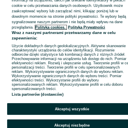
informacji na urządzeniu, takich jak unikalne identyfikatory w plikach
sprzedającym
cookie w celu przetwarzania danych osobowych. Użytkownik może
zaakceptować wybory lub zarządzać nimi, klikając poniżej lub w
dowolnym momencie na stronie polityki prywatności. Te wybory będą
sygnalizowane naszym partnerom i nie będą miały wpływu na dane
Zaloguj się / Załóż konto
przeglądania.
Polityka cookies,
Polityka Prywatności
Wraz z naszymi partnerami przetwarzamy dane w celu
zapewnienia:
Zadzwoń / SMS
Wyślij wiadomość
Użycie dokładnych danych geolokalizacyjnych. Aktywne skanowanie
charakterystyki urządzenia do celów identyfikacji. Rozumienie
odbiorców dzięki statystyce lub kombinacji danych z różnych źródeł.
Przechowywanie informacji na urządzeniu lub dostęp do nich. Pomiar
efektywności reklam. Rozwój i ulepszanie usług. Tworzenie profili w c
personalizacji treści. Tworzenie profili w celu spersonalizowanych
reklam. Wykorzystywanie ograniczonych danych do wyboru reklam.
Wykorzystywanie ograniczonych danych do wyboru treści. Pomiar
efektywności treści. Wykorzystanie profili do wyboru
spersonalizowanych reklam. Wykorzystywanie profili w celu doboru
spersonalizowanych treści.
Lista partnerów (dostawców)
Akceptuj wszystkie
Akceptuj niezbędne