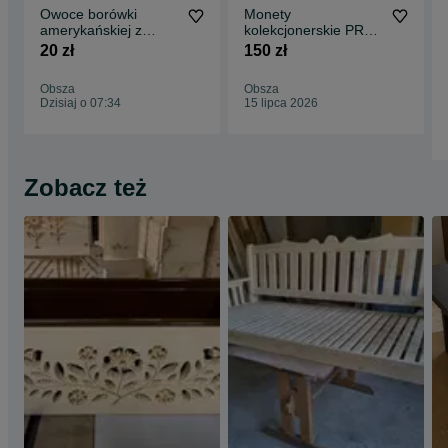
Owoce borówki
Monety
amerykańskiej z
kolekcjonerskie PRL
przydomowej
10/20/50 groszy,
20 zł
150 zł
naturalnej uprawy
1/2/10/20zł.
Obsza
Obsza
Dzisiaj o 07:34
15 lipca 2026
Zobacz też