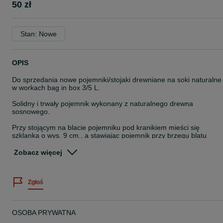
50 zł
Stan: Nowe
OPIS
Do sprzedania nowe pojemniki/stojaki drewniane na soki naturalne
w workach bag in box 3/5 L.
Solidny i trwały pojemnik wykonany z naturalnego drewna
sosnowego.
Przy stojącym na blacie pojemniku pod kranikiem mieści się
szklanka o wys. 9 cm., a stawiając pojemnik przy brzegu blatu
podstawimy naczynie o dowolnej wysokości.
Zobacz więcej
Wymiary zewnętrzne pojemnika to: wys. 32 cm, szer. 25/28,5 cm.,
gr. 16,5 cm.
Zgłoś
Podana cena dotyczy stojaka naturalnego (niemalowany),
pomalowany droższy o 10 zł.,
Dostępne kolory to : biały, czarny, szary i naturalny.
OSOBA PRYWATNA