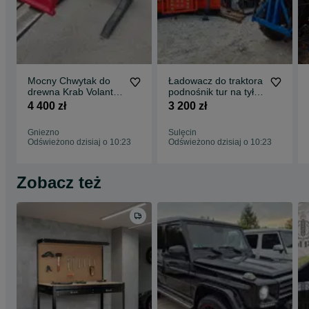
Mocny Chwytak do
Ładowacz do traktora
drewna Krab Volant
podnośnik tur na tył
rozne mocowania
hydrauliczny łycha do
4 400 zł
3 200 zł
euro ładowarki
piachu
Gniezno
Sulęcin
Odświeżono dzisiaj o 10:23
Odświeżono dzisiaj o 10:23
Zobacz też