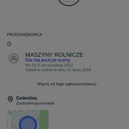
Zapraszam do kontaktu
500
261
543
#
513
933
094
PRZEDSIĘBIORCA
MASZYNY ROLNICZE
Nie ma jeszcze oceny
Na OLX od
września 2022
Ostatnio online w dniu 21 lipca 2026
Więcej od tego ogłoszeniodawcy
Goleniów
,
Zachodniopomorskie