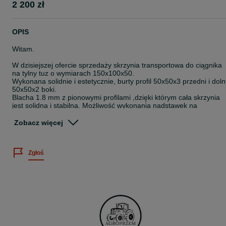
2 200 zł
OPIS
Witam.
W dzisiejszej ofercie sprzedaży skrzynia transportowa do ciągnika
na tylny tuz o wymiarach 150x100x50.
Wykonana solidnie i estetycznie, burty profil 50x50x3 przedni i doln
50x50x2 boki.
Blacha 1.8 mm z pionowymi profilami ,dzięki którym cała skrzynia
jest solidna i stabilna. Możliwość wykonania nadstawek na
zamówienie.
Podana cena dotyczy skrzyni bez kipra ręcznego i hydraulicznego.
Zobacz więcej
W skrzyni z kiprem mechanicznym kiper działa na zasadzie zapadk
czyli blokuje skrzynie po opuszczeniu jej na ziemię.
W naszej ofercie:
Zgłoś
*skrzynie bez kipra
* skrzynie z kiprem
ręcznym (zapadka)
*skrzynie z lemieszem czyli samo załadowcze
Posiadam własny transport.
Dostawa na terenie całego kraju.
Płatność na miejscu u kierowcy .
Gwarancja !!
Sprzedaż ratalna!