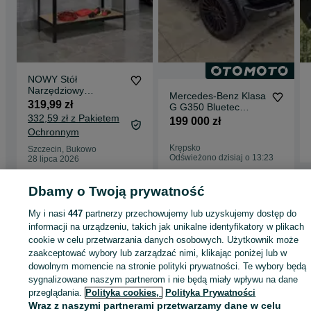
NOWY Stół
Narzędziowy
Mercedes-Benz Klasa
Warsztatowy Do
319,99 zł
G G350 Bluetec
Garażu Pracowni
332,59 zł z Pakietem
Bardzo Ładna
199 000 zł
Solidny Duży FV
Ochronnym
Krępsko
Szczecin, Bukowo
Odświeżono dzisiaj o 13:23
28 lipca 2026
Dbamy o Twoją prywatność
Strona główna
Rolnictwo
Części do maszyn rolniczych
Części do maszyn
My i nasi
447
partnerzy przechowujemy lub uzyskujemy dostęp do
rolniczych - Zachodniopomorskie
Części do maszyn rolniczych - Goleniów
informacji na urządzeniu, takich jak unikalne identyfikatory w plikach
cookie w celu przetwarzania danych osobowych. Użytkownik może
zaakceptować wybory lub zarządzać nimi, klikając poniżej lub w
KATEGORIA
dowolnym momencie na stronie polityki prywatności. Te wybory będą
sygnalizowane naszym partnerom i nie będą miały wpływu na dane
ID:
994987280
Wyświetlenia: 1
przeglądania.
Polityka cookies,
Polityka Prywatności
Wraz z naszymi partnerami przetwarzamy dane w celu