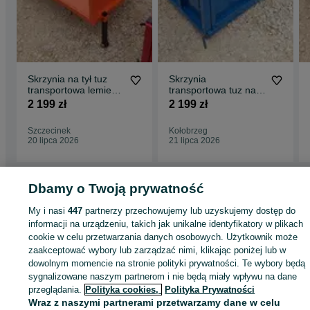
Skrzynia na tył tuz
Skrzynia
transportowa lemiesz
transportowa tuz na
kiper nowa solidna
tył traktora lemiesz
2 199 zł
2 199 zł
kiper nowa solidna
Szczecinek
Kołobrzeg
20 lipca 2026
21 lipca 2026
Dbamy o Twoją prywatność
Strona główna
Rolnictwo
Części do maszyn rolniczych
Części do maszyn
My i nasi
447
partnerzy przechowujemy lub uzyskujemy dostęp do
rolniczych - Zachodniopomorskie
Części do maszyn rolniczych - Choszczno
informacji na urządzeniu, takich jak unikalne identyfikatory w plikach
cookie w celu przetwarzania danych osobowych. Użytkownik może
zaakceptować wybory lub zarządzać nimi, klikając poniżej lub w
KATEGORIA
dowolnym momencie na stronie polityki prywatności. Te wybory będą
sygnalizowane naszym partnerom i nie będą miały wpływu na dane
ID:
994984921
Wyświetlenia: 
przeglądania.
Polityka cookies,
Polityka Prywatności
Wraz z naszymi partnerami przetwarzamy dane w celu