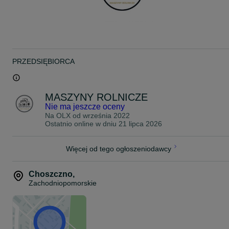
Zapraszam do kontaktu
500
261
543
#
513
933
094
PRZEDSIĘBIORCA
MASZYNY ROLNICZE
Nie ma jeszcze oceny
Na OLX od
września 2022
Ostatnio online w dniu 21 lipca 2026
Więcej od tego ogłoszeniodawcy
Choszczno
,
Zachodniopomorskie