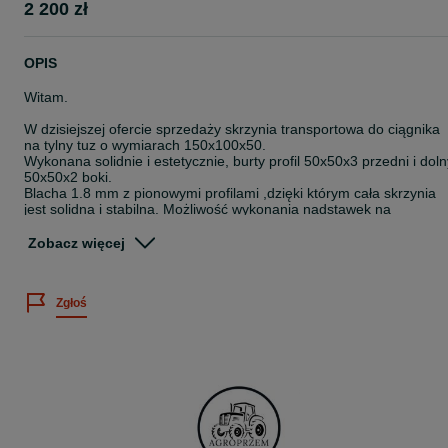
2 200 zł
OPIS
Witam.
W dzisiejszej ofercie sprzedaży skrzynia transportowa do ciągnika
na tylny tuz o wymiarach 150x100x50.
Wykonana solidnie i estetycznie, burty profil 50x50x3 przedni i doln
50x50x2 boki.
Blacha 1.8 mm z pionowymi profilami ,dzięki którym cała skrzynia
jest solidna i stabilna. Możliwość wykonania nadstawek na
zamówienie.
Podana cena dotyczy skrzyni bez kipra ręcznego i hydraulicznego.
Zobacz więcej
W skrzyni z kiprem mechanicznym kiper działa na zasadzie zapadk
czyli blokuje skrzynie po opuszczeniu jej na ziemię.
W naszej ofercie:
Zgłoś
*skrzynie bez kipra
* skrzynie z kiprem
ręcznym (zapadka)
*skrzynie z lemieszem czyli samo załadowcze
Posiadam własny transport.
Dostawa na terenie całego kraju.
Płatność na miejscu u kierowcy .
Gwarancja !!
Sprzedaż ratalna!