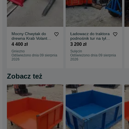
Mocny Chwytak do
Ładowacz do traktora
drewna Krab Volant
podnośnik tur na tył
rozne mocowania
hydrauliczny łycha do
4 400 zł
3 200 zł
euro ładowarki
piachu
Gniezno
Sulęcin
Odświeżono dnia 09 sierpnia
Odświeżono dnia 09 sierpnia
2026
2026
Zobacz też