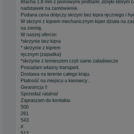
Blacha 1.8 mm z pionowymi profilami ,dzięki którym ca
nadstawek na zamówienie.
Podana cena dotyczy skrzyni bez kipra ręcznego i hy
W skrzyni z kiprem mechanicznym kiper działa na zasa
na ziemię.
W naszej ofercie:
*skrzynie bez kipra
* skrzynie z kiprem
ręcznym (zapadka)
*skrzynie z lemieszem czyli samo załadowcze
Posiadam własny transport.
Dostawa na terenie całego kraju.
Płatność na miejscu u kierowcy .
Gwarancja !!
Sprzedaż ratalna!
Zapraszam do kontaktu
500
261
543
#
513