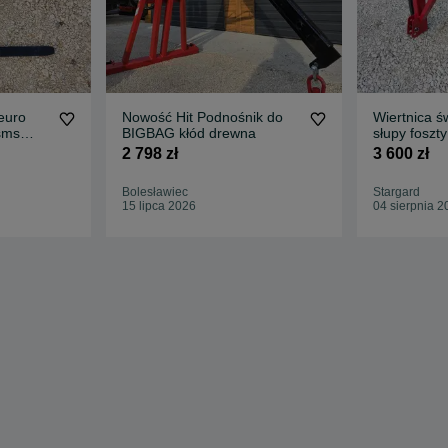
euro
Nowość Hit Podnośnik do
Wiertnica ś
sms
BIGBAG kłód drewna
słupy foszt
słupki 12-
2 798 zł
3 600 zł
Bolesławiec
Stargard
15 lipca 2026
04 sierpnia 2