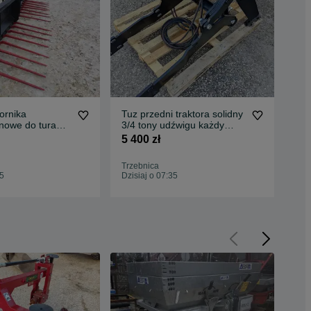
ornika
Tuz przedni traktora solidny
kos
nowe do tura
3/4 tony udźwigu każdy
pols
idne Transport
model traktora
zęb
5 400 zł
4 8
Trzebnica
Wał
35
Dzisiaj o 07:35
Dzis