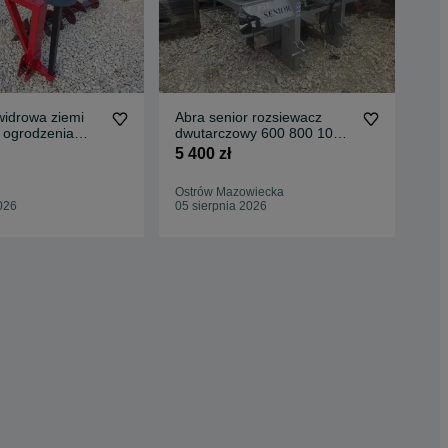
widrowa ziemi
Abra senior rozsiewacz
Paz
y ogrodzenia
dwutarczowy 600 800 1000l
głę
50cm
ocynk kwasowy hydraulika
wy
5 400 zł
2 5
plandeka solidny mocny
dostawa
Ostrów Mazowiecka
Wo
026
05 sierpnia 2026
05 