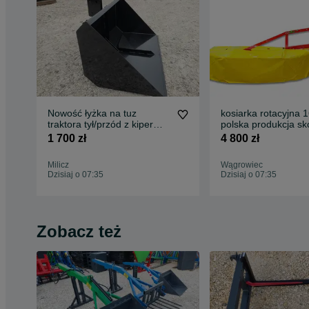
Nowość łyżka na tuz
kosiarka rotacyjna 
traktora tył/przód z kiper
polska produkcja skośne
wywrot koliba szypa
zęby cicha przkladn
1 700 zł
4 800 zł
Milicz
Wągrowiec
Dzisiaj o 07:35
Dzisiaj o 07:35
Zobacz też