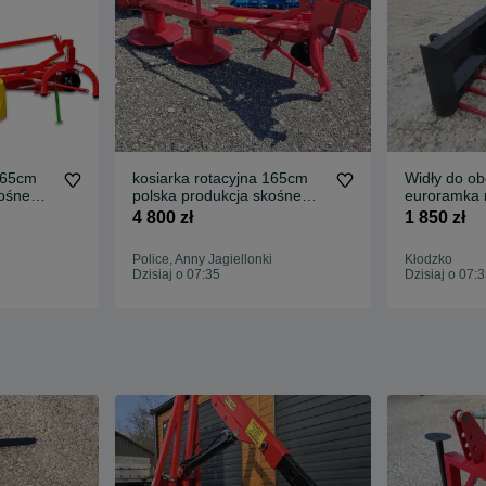
165cm
kosiarka rotacyjna 165cm
Widły do ob
polska produkcja skośne
euroramka 
ia
zęby cicha przkladnia
kute kły sol
4 800 zł
1 850 zł
Police, Anny Jagiellonki
Kłodzko
Dzisiaj o 07:35
Dzisiaj o 07: