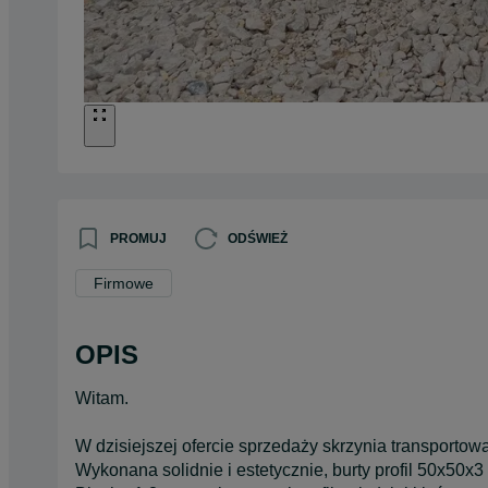
PROMUJ
ODŚWIEŻ
Firmowe
OPIS
Witam.
W dzisiejszej ofercie sprzedaży skrzynia transportow
Wykonana solidnie i estetycznie, burty profil 50x50x3