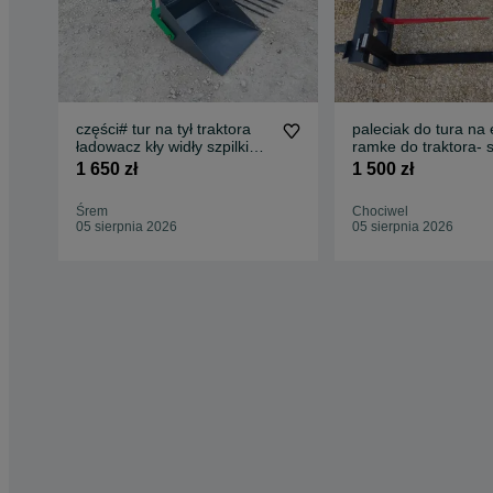
części# tur na tył traktora
paleciak do tura na 
ładowacz kły widły szpilki
ramke do traktora- 
łyżka
euro mauleux
1 650 zł
1 500 zł
Śrem
Chociwel
05 sierpnia 2026
05 sierpnia 2026