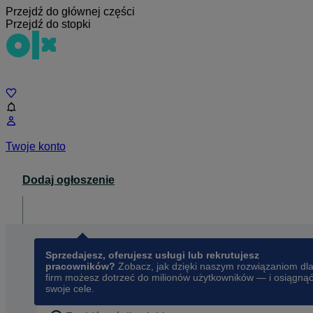
Przejdź do głównej części
Przejdź do stopki
Czat
Twoje konto
Dodaj ogłoszenie
Dla biznesu
opens in a new tab
Sprzedajesz, oferujesz usługi lub rekrutujesz
pracowników?
Zobacz, jak dzięki naszym rozwiązaniom dl
firm możesz dotrzeć do milionów użytkowników — i osiągną
swoje cele.