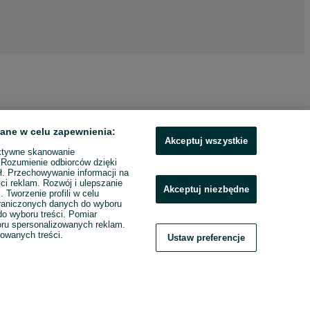
ane w celu zapewnienia:
Akceptuj wszystkie
ktywne skanowanie
. Rozumienie odbiorców dzięki
ł. Przechowywanie informacji na
ci reklam. Rozwój i ulepszanie
Akceptuj niezbędne
. Tworzenie profili w celu
raniczonych danych do wyboru
o wyboru treści. Pomiar
boru spersonalizowanych reklam.
zowanych treści.
Ustaw preferencje