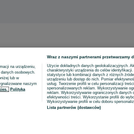
Wraz z naszymi partnerami przetwarzamy d
Użycie dokładnych danych geolokalizacyjnych. A
macji na urządzeniu,
charakterystyki urządzenia do celów identyfikacji
ia danych osobowych.
statystyce lub kombinacji danych z różnych źróde
niżej lub w
urządzeniu lub dostęp do nich. Pomiar efektywnoś
sygnalizowane naszym
usług. Tworzenie profili w celu personalizacji treści
spersonalizowanych reklam. Wykorzystywanie og
kies,
Polityka
reklam. Wykorzystywanie ograniczonych danych d
efektywności treści. Wykorzystanie profili do wy
Wykorzystywanie profili w celu doboru spersonali
Lista partnerów (dostawców)