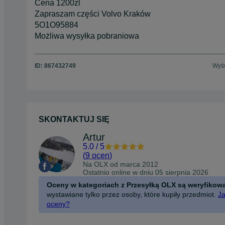
Cena 1200zl
Zapraszam części Volvo Kraków
5O1O95884
Możliwa wysyłka pobraniowa
ID:
867432749
Wyśw
SKONTAKTUJ SIĘ
Artur
5.0
/
5
(
9 ocen
)
Na OLX od
marca 2012
Ostatnio online w dniu 05 sierpnia 2026
Oceny w kategoriach z Przesyłką OLX są weryfikow
wystawiane tylko przez osoby, które kupiły przedmiot.
Ja
oceny?