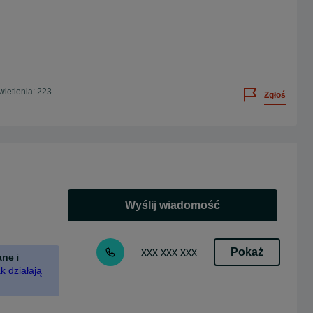
ietlenia: 223
Zgłoś
Wyślij wiadomość
Pokaż
xxx xxx xxx
ane
i
k działają