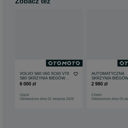
Zobacz też
VOLVO S60 V60 XC60 V70
AUTOMATYCZNA
S80 SKRZYNIA BIEGÓW
SKRZYNIA BIEGÓW 
TG-81SC 1285287 3
V60 II 2.0 T TURBO
6 000 zł
2 980 zł
TYŚKM
81SC 1285194
Ujazd
Chełm
Odświeżono dnia 01 sierpnia 2026
Odświeżono dnia 05 si