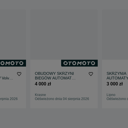
OBUDOWY SKRZYNI
SKRZYNIA
Volvo
BIEGÓW AUTOMAT
AUTOMATY
 _ TG-
TG81SC GA8F22AW
V60 Cross 
4 000 zł
3 000 zł
2WD TG-8
Krasne
Lipno
erpnia 2026
Odświeżono dnia 04 sierpnia 2026
Odświeżono d