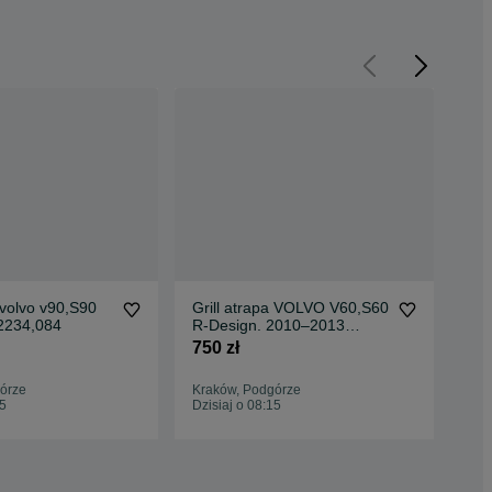
a volvo v90,S90
Grill atrapa VOLVO V60,S60
Gri
2234,084
R-Design. 2010–2013
31
oryginał
750 zł
600
órze
Kraków, Podgórze
Kra
15
Dzisiaj o 08:15
Dzis