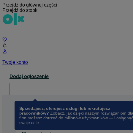
Przejdź do głównej części
Przejdź do stopki
Czat
Twoje konto
Dodaj ogłoszenie
Dla biznesu
opens in a new tab
Sprzedajesz, oferujesz usługi lub rekrutujesz
pracowników?
Zobacz, jak dzięki naszym rozwiązaniom dl
firm możesz dotrzeć do milionów użytkowników — i osiągną
swoje cele.