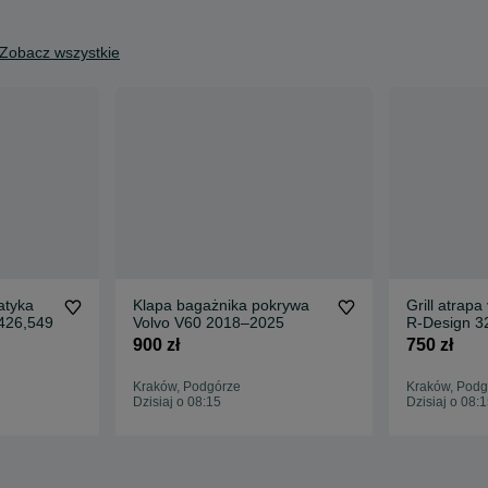
Zobacz wszystkie
atyka
Klapa bagażnika pokrywa
Grill atrap
c90,xc60. 31426,549
Volvo V60 2018–2025
R-Design 3
900 zł
750 zł
Kraków, Podgórze
Kraków, Podg
Dzisiaj o 08:15
Dzisiaj o 08: