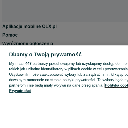
Aplikacje mobilne OLX.pl
Pomoc
Wyróżnione ogłoszenia
Oferta dla firm
Dbamy o Twoją prywatność
Blog
My i nasi
447
partnerzy przechowujemy lub uzyskujemy dostęp do infor
Regulamin
takich jak unikalne identyfikatory w plikach cookie w celu przetwarzan
Użytkownik może zaakceptować wybory lub zarządzać nimi, klikając po
Polityka prywatności
dowolnym momencie na stronie polityki prywatności. Te wybory będą 
partnerom i nie będą miały wpływu na dane przeglądania.
Polityka coo
Reklama
Prywatności
Informacja o realizowanej strategii podatkowej
Ustawienia plików cookie
Zasady bezpieczeństwa
Mapa kategorii