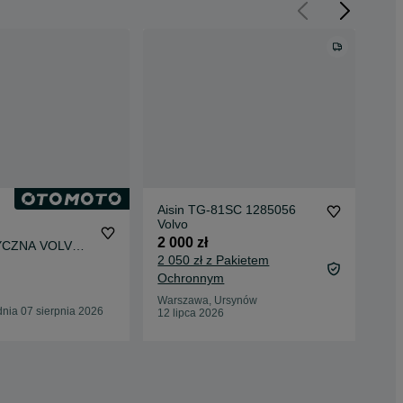
Aisin TG-81SC 1285056
Skr
Volvo
aut
80S
2 000 zł
700
CZNA VOLVO
1.
Country 8-AUT
2 050 zł z Pakietem
1SC
Ochronnym
Pili
15 
Warszawa, Ursynów
nia 07 sierpnia 2026
12 lipca 2026