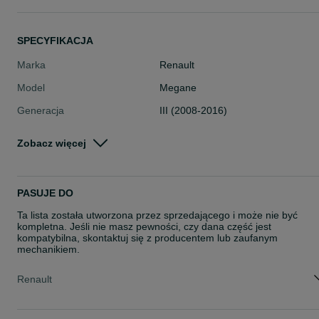
SPECYFIKACJA
Marka
Renault
Model
Megane
Generacja
III (2008-2016)
Numer części
7701700599
Zobacz więcej
Typ części
Układ napędowy > Skrzynie biegów
> Kompletne skrzynie
Stan
Używane
PASUJE DO
Rodzaj
Układ napędowy
Ta lista została utworzona przez sprzedającego i może nie być
kompletna. Jeśli nie masz pewności, czy dana część jest
kompatybilna, skontaktuj się z producentem lub zaufanym
mechanikiem.
Renault