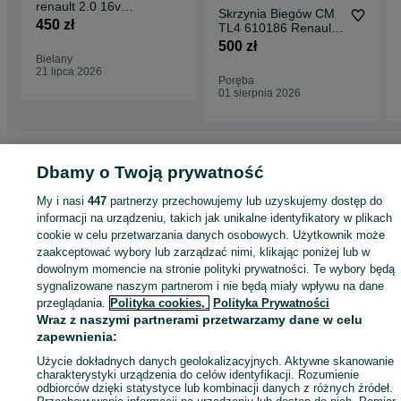
renault 2.0 16v
Skrzynia Biegów CM
benzyna
450 zł
TL4 610186 Renault
Megane III Coupe 1.2
500 zł
B
Bielany
21 lipca 2026
Poręba
01 sierpnia 2026
Strona główna
Motoryzacja
Części samochodowe
Osobowe
Osobowe -
Dbamy o Twoją prywatność
Małopolskie
Osobowe - Libiąż
My i nasi
447
partnerzy przechowujemy lub uzyskujemy dostęp do
KATEGORIA
informacji na urządzeniu, takich jak unikalne identyfikatory w plikach
cookie w celu przetwarzania danych osobowych. Użytkownik może
zaakceptować wybory lub zarządzać nimi, klikając poniżej lub w
ID:
1003675931
Wyświetlenia: 
dowolnym momencie na stronie polityki prywatności. Te wybory będą
sygnalizowane naszym partnerom i nie będą miały wpływu na dane
przeglądania.
Polityka cookies,
Polityka Prywatności
Zadzwoń / SMS
Wyślij wiadomość
Wraz z naszymi partnerami przetwarzamy dane w celu
zapewnienia:
Użycie dokładnych danych geolokalizacyjnych. Aktywne skanowanie
charakterystyki urządzenia do celów identyfikacji. Rozumienie
odbiorców dzięki statystyce lub kombinacji danych z różnych źródeł.