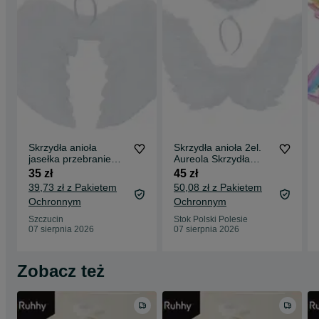
Skrzydła anioła
Skrzydła anioła 2el.
jasełka przebranie
Aureola Skrzydła
aniołek kostium
Jasełka Przebranie
35 zł
45 zł
aureola
kostium
39,73 zł z Pakietem
50,08 zł z Pakietem
Ochronnym
Ochronnym
Szczucin
Stok Polski Polesie
07 sierpnia 2026
07 sierpnia 2026
Zobacz też