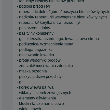
- fartuchy/ kielichy błotników przednich
- podłogi przód i tył
- reperaturki dolne/ górne/ poszycia błotników tylnych
- nadkola/ reperaturki wewnętrzne błotników tylnych
- reperaturki/ korytka drzwi przód i tył
- pas przedni dolny
- pas tylny kompletny
- grill zderzaka przedniego: lewa i prawa strona
- podłużnice/ wzmocnienie ramy
- podłoga bagażnika
- mocowanie lewarka
- progi/ wsporniki progów
- zderzaki/ mocowania zderzaka
- maska przednia
- poszycia drzwi przód i tył
- grill
- korek wlewu paliwa
- wkłady lusterek zewnętrznych
- elementy oświetlenia
- klocki i tarcze hamulcowe
- wiele innych