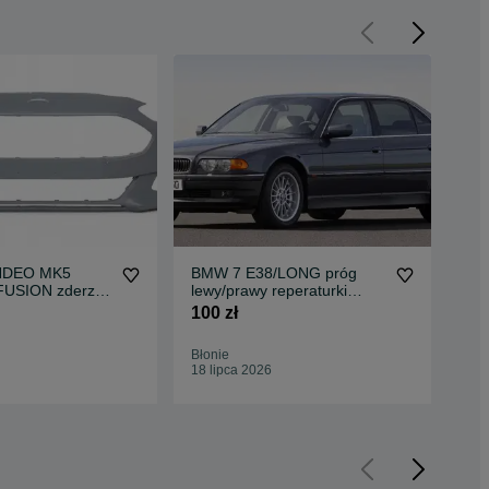
DEO MK5
BMW 7 E38/LONG próg
KO
FUSION zderzak
lewy/prawy reperaturki
wsz
rycznie nowy do
błotnika tył poszycia
czę
100 zł
50 
2014-2018
zewnętrzne drzwi przód tył
klo
tarcze klocki hamulcowe do
Błonie
Bło
wszystkich modeli
18 lipca 2026
18 