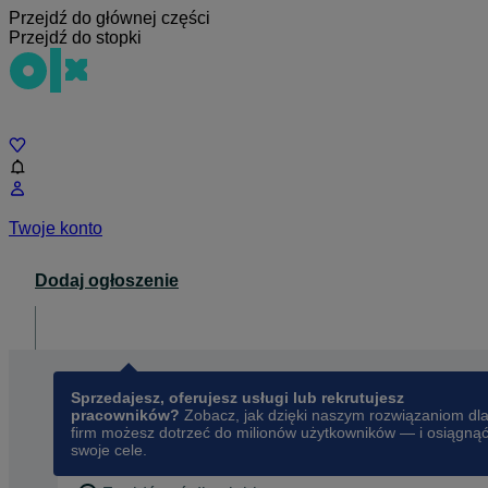
Przejdź do głównej części
Przejdź do stopki
Czat
Twoje konto
Dodaj ogłoszenie
Dla biznesu
opens in a new tab
Sprzedajesz, oferujesz usługi lub rekrutujesz
pracowników?
Zobacz, jak dzięki naszym rozwiązaniom dl
firm możesz dotrzeć do milionów użytkowników — i osiągną
swoje cele.