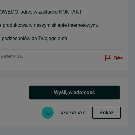
GO, adres w zakładce KONTAKT.
ję produktową w naszym sklepie internetowym.
 podzespołów do Twojego auta !
wietlenia: 290
Zgłoś
Wyślij wiadomość
Pokaż
xxx xxx xxx