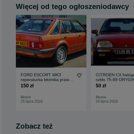
Więcej od tego ogłoszeniodawcy
FORD ESCORT MK3
CITROEN CX haloge
reperaturka błotnika prawy
szkło 75-89 ORYGI
tył 4D 1980-1986 części
komplet części blac
150 zł
50 zł
blacharskie nadwozia klocki
klocki tarcze hamul
tarcze hamulcowe do
wszystkich modeli
Błonie
Błonie
wszystkich modeli
25 lipca 2026
24 lipca 2026
Zobacz też