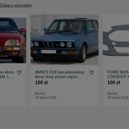
Zobacz wszystkie
n klosz
BMW 5 E28 kierunkowskaz
FORD MON
NAŁ L+P
klosz lewy przód części
CD/CE/CF 
harskie
blacharskie nadwozia klocki
przedni fab
100 zł
100 zł
cowe do
tarcze hamulcowe do
malowania 
wszystkich modeli
Błonie
Błonie
24 lipca 2026
24 lipca 2026