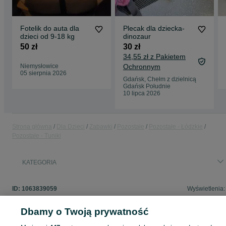
Fotelik do auta dla
Plecak dla dziecka-
dzieci od 9-18 kg
dinozaur
50 zł
30 zł
34,55 zł z Pakietem
Niemysłowice
Ochronnym
05 sierpnia 2026
Gdańsk, Chełm z dzielnicą
Gdańsk Południe
10 lipca 2026
Strona główna
Dla Dzieci
Zabawki
Pozostałe
Pozostałe - Łódzkie
Pozostałe - Tuniki
KATEGORIA
ID:
1063839059
Wyświetlenia:
Dbamy o Twoją prywatność