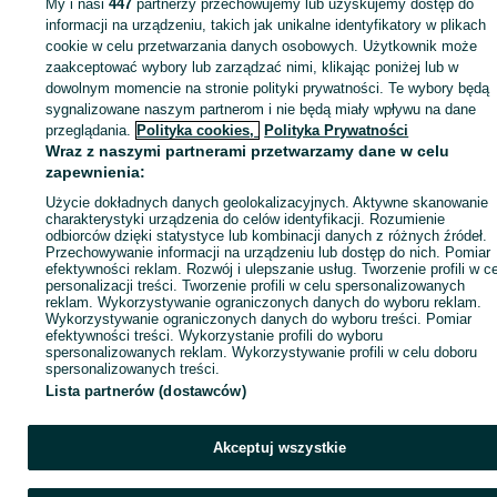
My i nasi
447
partnerzy przechowujemy lub uzyskujemy dostęp do
Zaloguj się lub załóż konto na OLX, aby skontaktować się z t
informacji na urządzeniu, takich jak unikalne identyfikatory w plikach
sprzedającym
cookie w celu przetwarzania danych osobowych. Użytkownik może
zaakceptować wybory lub zarządzać nimi, klikając poniżej lub w
dowolnym momencie na stronie polityki prywatności. Te wybory będą
sygnalizowane naszym partnerom i nie będą miały wpływu na dane
Zaloguj się / Załóż konto
przeglądania.
Polityka cookies,
Polityka Prywatności
Wraz z naszymi partnerami przetwarzamy dane w celu
Wyślij wiadomość
Kup
zapewnienia:
Użycie dokładnych danych geolokalizacyjnych. Aktywne skanowanie
charakterystyki urządzenia do celów identyfikacji. Rozumienie
odbiorców dzięki statystyce lub kombinacji danych z różnych źródeł.
Przechowywanie informacji na urządzeniu lub dostęp do nich. Pomiar
efektywności reklam. Rozwój i ulepszanie usług. Tworzenie profili w c
personalizacji treści. Tworzenie profili w celu spersonalizowanych
reklam. Wykorzystywanie ograniczonych danych do wyboru reklam.
Wykorzystywanie ograniczonych danych do wyboru treści. Pomiar
efektywności treści. Wykorzystanie profili do wyboru
spersonalizowanych reklam. Wykorzystywanie profili w celu doboru
spersonalizowanych treści.
Lista partnerów (dostawców)
Akceptuj wszystkie