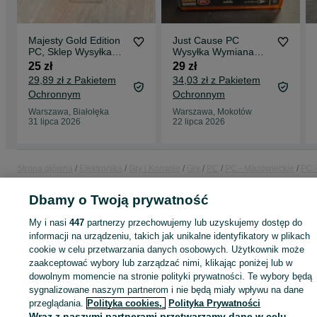
Majesty Gold Edition
Just Cause PC
PC, Sklep Wysyłka
Wysyłka Wymiana
Wymiana
Sklep Mokotów
25 zł
29 zł
29,89 zł z Pakietem
34,03 zł z Pakietem
Ochronnym
Ochronnym
Warszawa, Białołęka
Warszawa, Mokotów
31 lipca 2026
22 lipca 2026
Strona główna
Elektronika
Gry i Konsole
Gry
PC
PC - Mazowieckie
PC 
Warszawa
PC - Bemowo
Dbamy o Twoją prywatność
KATEGORIA
My i nasi
447
partnerzy przechowujemy lub uzyskujemy dostęp do
informacji na urządzeniu, takich jak unikalne identyfikatory w plikach
cookie w celu przetwarzania danych osobowych. Użytkownik może
ID:
1072160442
Wyświetlenia: 
zaakceptować wybory lub zarządzać nimi, klikając poniżej lub w
dowolnym momencie na stronie polityki prywatności. Te wybory będą
sygnalizowane naszym partnerom i nie będą miały wpływu na dane
przeglądania.
Polityka cookies,
Polityka Prywatności
Wraz z naszymi partnerami przetwarzamy dane w celu