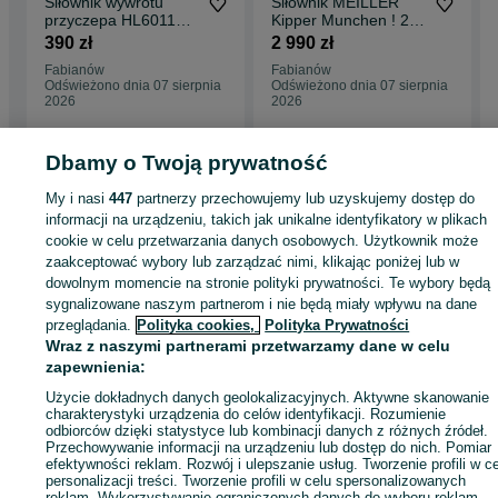
Siłownik wywrotu
Siłownik MEILLER
przyczepa HL6011
Kipper Munchen ! 2
Hl8011 - 2 letnia
lata gwarancji !! Od
390 zł
2 990 zł
gwarancja !
ręki!
Fabianów
Fabianów
Odświeżono dnia 07 sierpnia
Odświeżono dnia 07 sierpnia
2026
2026
Dbamy o Twoją prywatność
My i nasi
447
partnerzy przechowujemy lub uzyskujemy dostęp do
Strona główna
Rolnictwo
Części do maszyn rolniczych
Części do maszyn
informacji na urządzeniu, takich jak unikalne identyfikatory w plikach
rolniczych - Wielkopolskie
Części do maszyn rolniczych - Fabianów
cookie w celu przetwarzania danych osobowych. Użytkownik może
zaakceptować wybory lub zarządzać nimi, klikając poniżej lub w
KATEGORIA
dowolnym momencie na stronie polityki prywatności. Te wybory będą
sygnalizowane naszym partnerom i nie będą miały wpływu na dane
przeglądania.
Polityka cookies,
Polityka Prywatności
ID:
915569982
Wyświetlenia: 8
Wraz z naszymi partnerami przetwarzamy dane w celu
zapewnienia:
Użycie dokładnych danych geolokalizacyjnych. Aktywne skanowanie
Zadzwoń / SMS
Wyślij wiadomość
charakterystyki urządzenia do celów identyfikacji. Rozumienie
odbiorców dzięki statystyce lub kombinacji danych z różnych źródeł.
Przechowywanie informacji na urządzeniu lub dostęp do nich. Pomiar
efektywności reklam. Rozwój i ulepszanie usług. Tworzenie profili w c
personalizacji treści. Tworzenie profili w celu spersonalizowanych
reklam. Wykorzystywanie ograniczonych danych do wyboru reklam.