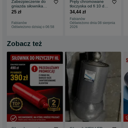
Zabezpieczenie do
Pręty chromowane
gniazda siłownika
tłoczyska od fi 10 do fi
(fi50 i fi60) NOWE,
70 Ck45 Tol f7
25 zł
34,44 zł
DOBREJ JAKOŚCI
Fabianów
Fabianów
Odświeżono dnia 08 sierpnia
Odświeżono dzisiaj o 06:58
2026
Zobacz też