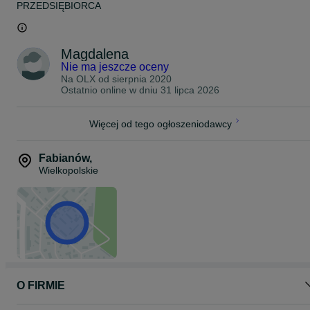
PRZEDSIĘBIORCA
sprawdzany na stanowisku diagnostycznym pod ciśnieniem 200
BAR.
Przy zdaniu starego siłownika 1400 + koszty wysyłki
NIE PROWADZIMY SPRZEDAŻY TYLKO WYMIANA.
Magdalena
Produkujemy i regenerujemy również siłowniki innego typu.
Nie ma jeszcze oceny
Na OLX od
sierpnia 2020
Kontakt telefoniczny w godzinach od 7-18 7 dni w tygodniu.
Ostatnio online w dniu 31 lipca 2026
Więcej od tego ogłoszeniodawcy
Fabianów
,
Wielkopolskie
O FIRMIE