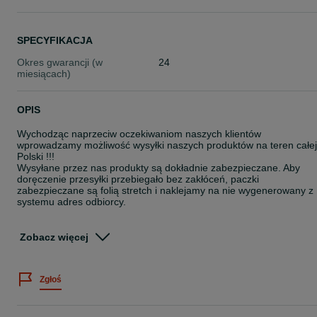
SPECYFIKACJA
Okres gwarancji (w
24
miesiącach)
OPIS
Wychodząc naprzeciw oczekiwaniom naszych klientów
wprowadzamy możliwość wysyłki naszych produktów na teren całej
Polski !!!
Wysyłane przez nas produkty są dokładnie zabezpieczane. Aby
doręczenie przesyłki przebiegało bez zakłóceń, paczki
zabezpieczane są folią stretch i naklejamy na nie wygenerowany z
systemu adres odbiorcy.
Wysoką jakość i trwałość regenerowanych przez nas siłowników
hydraulicznych uzyskujemy poprzez stosowanie najwyższej jakości
Zobacz więcej
materiałów oraz wysoko wykwalifikowaną kadrę pracowniczą.
Wszystkie siłowniki hydrauliczne, które opuszczają warsztat
podlegają rygorystycznej kontroli ciśnieniowej. Wysoką jakość
Zgłoś
naszych siłowników hydraulicznych potwierdza 2 letnia gwarancja
na wykonaną usługę.
Siłownik wywrotu przyczepy JELCZO STEYR z 2 letnią gwarancją