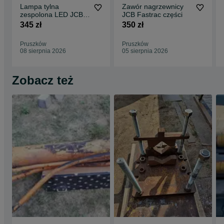
Lampa tylna
Zawór nagrzewnicy
zespolona LED JCB
JCB Fastrac części
Fastrac 280,00 netto
345 zł
350 zł
Pruszków
Pruszków
08 sierpnia 2026
05 sierpnia 2026
Zobacz też