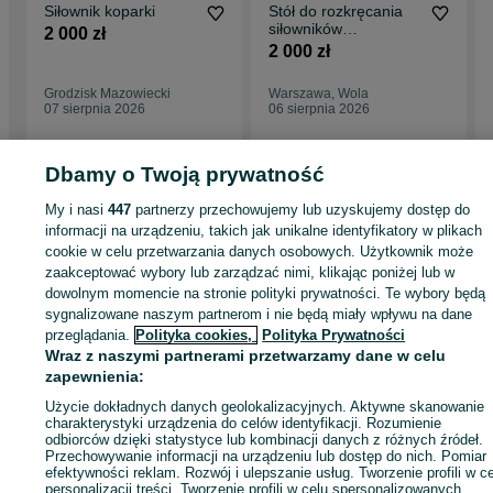
Siłownik koparki
Stół do rozkręcania
siłowników
2 000 zł
hydraulicznych
2 000 zł
Grodzisk Mazowiecki
Warszawa, Wola
07 sierpnia 2026
06 sierpnia 2026
Dbamy o Twoją prywatność
My i nasi
447
partnerzy przechowujemy lub uzyskujemy dostęp do
Strona główna
Rolnictwo
Części do maszyn rolniczych
Części do maszyn
rolniczych - Mazowieckie
Części do maszyn rolniczych - Pruszków
informacji na urządzeniu, takich jak unikalne identyfikatory w plikach
cookie w celu przetwarzania danych osobowych. Użytkownik może
zaakceptować wybory lub zarządzać nimi, klikając poniżej lub w
KATEGORIA
dowolnym momencie na stronie polityki prywatności. Te wybory będą
sygnalizowane naszym partnerom i nie będą miały wpływu na dane
przeglądania.
Polityka cookies,
Polityka Prywatności
ID:
492943954
Wyświetlenia: 9
Wraz z naszymi partnerami przetwarzamy dane w celu
zapewnienia:
Zadzwoń / SMS
Wyślij wiadomość
Użycie dokładnych danych geolokalizacyjnych. Aktywne skanowanie
charakterystyki urządzenia do celów identyfikacji. Rozumienie
odbiorców dzięki statystyce lub kombinacji danych z różnych źródeł.
Przechowywanie informacji na urządzeniu lub dostęp do nich. Pomiar
efektywności reklam. Rozwój i ulepszanie usług. Tworzenie profili w c
personalizacji treści. Tworzenie profili w celu spersonalizowanych