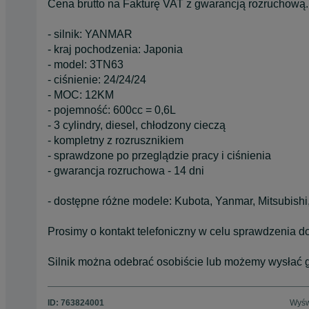
Cena brutto na Fakturę VAT z gwarancją rozruchową.
- silnik: YANMAR
- kraj pochodzenia: Japonia
- model: 3TN63
- ciśnienie: 24/24/24
- MOC: 12KM
- pojemność: 600cc = 0,6L
- 3 cylindry, diesel, chłodzony cieczą
- kompletny z rozrusznikiem
- sprawdzone po przeglądzie pracy i ciśnienia
- gwarancja rozruchowa - 14 dni
- dostępne różne modele: Kubota, Yanmar, Mitsubishi,
Prosimy o kontakt telefoniczny w celu sprawdzenia do
Silnik można odebrać osobiście lub możemy wysłać go f
ID:
763824001
Wyśw