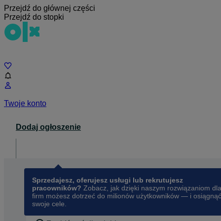
Przejdź do głównej części
Przejdź do stopki
Czat
Twoje konto
Dodaj ogłoszenie
Dla biznesu
opens in a new tab
Sprzedajesz, oferujesz usługi lub rekrutujesz
pracowników?
Zobacz, jak dzięki naszym rozwiązaniom dl
firm możesz dotrzeć do milionów użytkowników — i osiągną
swoje cele.