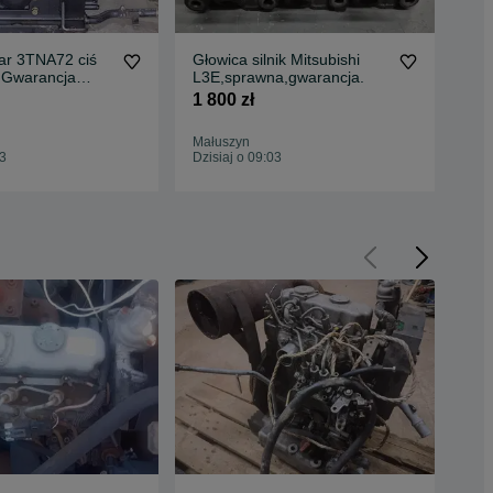
ar 3TNA72 ciś
Głowica silnik Mitsubishi
Sil
 Gwarancja
L3E,sprawna,gwarancja.
spr
1 800 zł
12 
Małuszyn
Mał
03
Dzisiaj o 09:03
Dzis