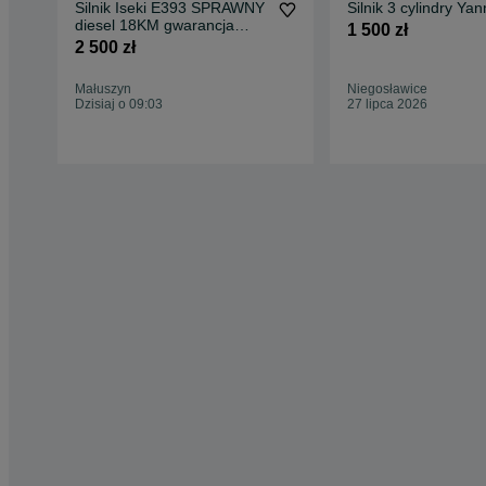
Silnik Iseki E393 SPRAWNY
Silnik 3 cylindry Ya
diesel 18KM gwarancja
1 500 zł
rozruch
2 500 zł
Małuszyn
Niegosławice
Dzisiaj o 09:03
27 lipca 2026