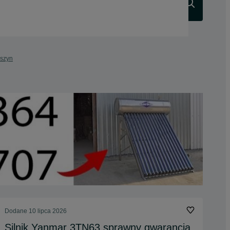
Szukaj
uszyn
Dodane
10 lipca 2026
Silnik Yanmar 3TN63 sprawny gwarancja