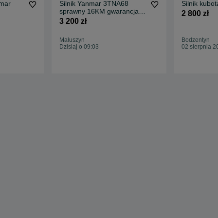
nmar
Silnik Yanmar 3TNA68
Silnik kubo
sprawny 16KM gwarancja
2 800 zł
rozruchowa
3 200 zł
Małuszyn
Bodzentyn
Dzisiaj o 09:03
02 sierpnia 2