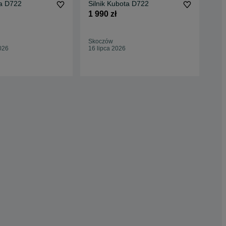
ta D722
Silnik Kubota D722
Sil
3x
1 990 zł
roz
4 9
Skoczów
Mał
026
16 lipca 2026
Dzis