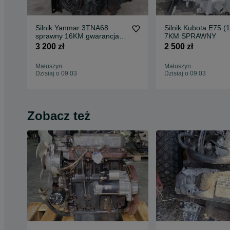
Silnik Yanmar 3TNA68
Silnik Kubota E75 (1
sprawny 16KM gwarancja
7KM SPRAWNY
rozruchowa
3 200 zł
2 500 zł
Małuszyn
Małuszyn
Dzisiaj o 09:03
Dzisiaj o 09:03
Zobacz też