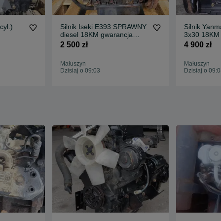
cyl.)
Silnik Iseki E393 SPRAWNY
Silnik Yanm
diesel 18KM gwarancja
3x30 18KM
rozruch
rozruch.
2 500 zł
4 900 zł
Małuszyn
Małuszyn
Dzisiaj o 09:03
Dzisiaj o 09: