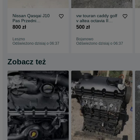
Nissan Qasqai J10
vw touran caddy golf
Pas Przedni
v altea octavia II
CHŁODNICE 1.5 DCI
maglownica
800 zł
500 zł
przekładnia
Leszno
Bojanowo
Odświeżono dzisiaj o 06:37
Odświeżono dzisiaj o 06:37
Zobacz też