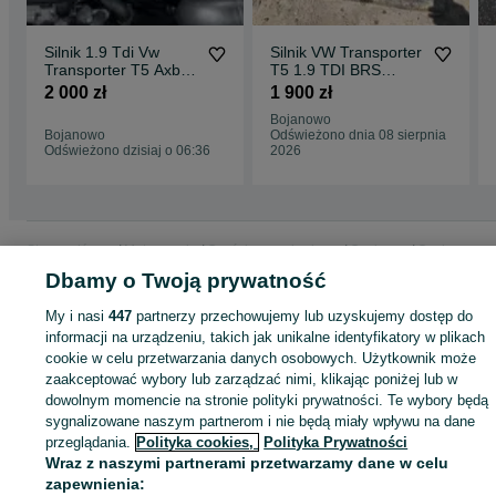
Silnik 1.9 Tdi Vw
Silnik VW Transporter
Transporter T5 Axb
T5 1.9 TDI BRS
Axc 8v Volkswagen
102KM 2007r
2 000 zł
1 900 zł
105KM 2005r
Bojanowo
Bojanowo
Odświeżono dnia 08 sierpnia
Odświeżono dzisiaj o 06:36
2026
Strona główna
Motoryzacja
Części samochodowe
Osobowe
Osobowe -
Wielkopolskie
Osobowe - Leszno
Dbamy o Twoją prywatność
My i nasi
447
partnerzy przechowujemy lub uzyskujemy dostęp do
KATEGORIA
informacji na urządzeniu, takich jak unikalne identyfikatory w plikach
cookie w celu przetwarzania danych osobowych. Użytkownik może
zaakceptować wybory lub zarządzać nimi, klikając poniżej lub w
ID:
998617373
Wyświetlenia: 
dowolnym momencie na stronie polityki prywatności. Te wybory będą
sygnalizowane naszym partnerom i nie będą miały wpływu na dane
przeglądania.
Polityka cookies,
Polityka Prywatności
Zadzwoń / SMS
Wyślij wiadomość
Wraz z naszymi partnerami przetwarzamy dane w celu
zapewnienia: