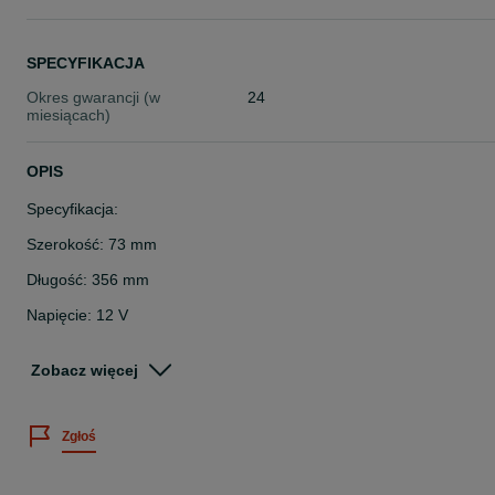
SPECYFIKACJA
Okres gwarancji (w
24
miesiącach)
OPIS
Specyfikacja:
Szerokość: 73 mm
Długość: 356 mm
Napięcie: 12 V
Zastosowanie w Massey Ferguson:
Zobacz więcej
MF 3630 2WD, MF 3630 4WD, MF 3650 2WD, MF 3650 4WD
MF 3680 4WD, MF 3050 2WD, MF 3050 4WD, MF 3080 4WD
Zgłoś
MF 3090 2WD, MF 3680 2WD, MF 3095 2WD, MF 3115 2WD
MF 3115 4WD, MF 3065 2WD, MF 3065 4WD, MF 3690 2WD