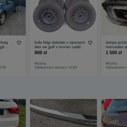
irbag
koła felgi stalowe z oponami
lampa przó
5g0
lato vw golf v touran caddy
mercedes a
15 195/65r15
w177 a177 
600 zł
1 500 zł
42d
2018-2022
Mosina
Mosina
0:05
Odświeżono dzisiaj o 10:04
Odświeżono dz