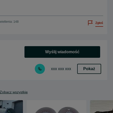
ietlenia: 148
Zgłoś
Wyślij wiadomość
Pokaż
xxx xxx xxx
Zobacz wszystkie