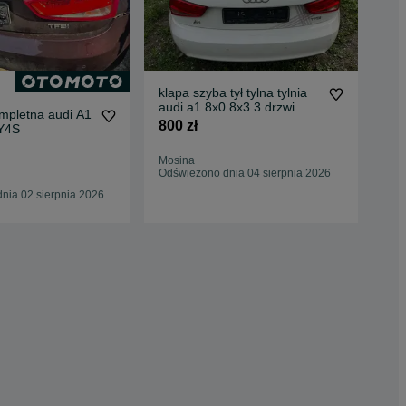
klapa szyba tył tylna tylnia
Pos
audi a1 8x0 8x3 3 drzwi
2 5
ompletna audi A1
2010 – 2014 ly9k
800 zł
LY4S
2 5
Oc
Mosina
Bis
Odświeżono dnia 04 sierpnia 2026
05 
nia 02 sierpnia 2026