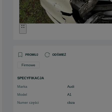
PROMUJ
ODŚWIEŻ
Firmowe
SPECYFIKACJA
Marka
Audi
Model
A1
Numer części
cbza
Typ części
Silniki i osprzęt > Silniki k