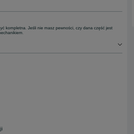
być kompletna. Jeśli nie masz pewności, czy dana część jest
mechanikiem.
ji