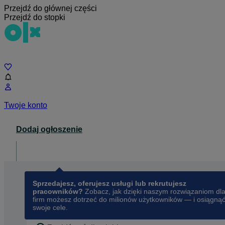
Przejdź do głównej części
Przejdź do stopki
Czat
Twoje konto
Dodaj ogłoszenie
Dla biznesu
opens in a new tab
Sprzedajesz, oferujesz usługi lub rekrutujesz
pracowników?
Zobacz, jak dzięki naszym rozwiązaniom dl
firm możesz dotrzeć do milionów użytkowników — i osiągną
swoje cele.