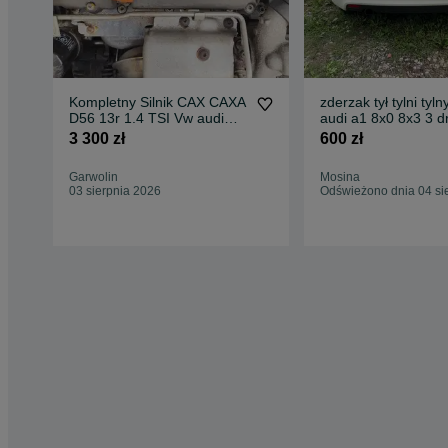
Kompletny Silnik CAX CAXA
zderzak tył tylni tyln
D56 13r 1.4 TSI Vw audi
audi a1 8x0 8x3 3 d
seat skoda 150.000 km
2010 – 2014 ly9k
3 300 zł
600 zł
Garwolin
Mosina
03 sierpnia 2026
Odświeżono dnia 04 si