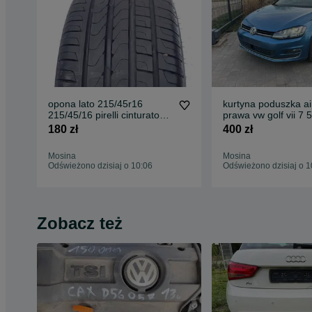
opona lato 215/45r16
kurtyna poduszka a
215/45/16 pirelli cinturato
prawa vw golf vii 7 
p7 6,9mm 22r 1szt
kombi 2012 – 2020
180 zł
400 zł
demontaż 5g48807
Mosina
Mosina
Odświeżono dzisiaj o 10:06
Odświeżono dzisiaj o 1
Zobacz też