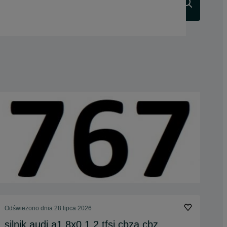
Szukaj
Odświeżono dnia 28 lipca 2026
silnik audi a1 8x0 1.2 tfsi cbza cbz