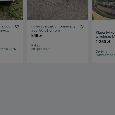
y z pdc
nowy zderzak chromowany
rzwi
audi 80 b1 chrom
Klapa tył k
849 zł
w kolorze 
1 350 zł
Kalisz
erpnia 2026
30 lipca 2026
Dryżyna
Odświeżono d