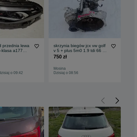
d przednia lewa
skrzynia biegów jcx vw golf
ste
-klasa a177
v 5 + plus 5m0 1.9 tdi 66 kw
gol
multibean led
90 km bxj 256697 km skoda
20
750 zł
1 2
 a1779061103
octavia ii seat altea leon ii
1k
toledo ii vw caddy iii touran i
Mosina
Mos
isiaj o 09:42
Dzisiaj o 08:56
Dzis