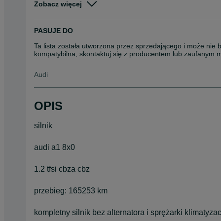
Zobacz więcej
Stan
Używane
Rodzaj
Silniki
PASUJE DO
Ta lista została utworzona przez sprzedającego i może nie 
kompatybilna, skontaktuj się z producentem lub zaufanym 
Audi
OPIS
silnik
audi a1 8x0
1.2 tfsi cbza cbz
przebieg: 165253 km
kompletny silnik bez alternatora i sprężarki klimatyzac