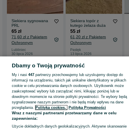
Siekiera sygnowana
Siekiera topór z
PRL
kutego żelaza duża
65 zł
55 zł
71,60 zł z Pakietem
61,20 zł z Pakietem
Ochronnym
Ochronnym
Lubliniec
Pasłęk
30 lipca 2026
13 lipca 2026
Dbamy o Twoją prywatność
Strona główna
Antyki i Kolekcje
Kolekcje
Militaria
Rycerstwo
Rycerstwo -
My i nasi
447
partnerzy przechowujemy lub uzyskujemy dostęp do
Warmińsko-mazurskie
Rycerstwo - Pasłęk
informacji na urządzeniu, takich jak unikalne identyfikatory w plikach
cookie w celu przetwarzania danych osobowych. Użytkownik może
zaakceptować wybory lub zarządzać nimi, klikając poniżej lub w
KATEGORIA
dowolnym momencie na stronie polityki prywatności. Te wybory będą
sygnalizowane naszym partnerom i nie będą miały wpływu na dane
przeglądania.
Polityka cookies,
Polityka Prywatności
ID:
1032569117
Wyświetlenia: 3
Wraz z naszymi partnerami przetwarzamy dane w celu
zapewnienia:
Kup
Użycie dokładnych danych geolokalizacyjnych. Aktywne skanowanie