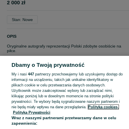
2 000 zł
Stan: Nowe
OPIS
Oryginalne autografy reprezentacji Polski zdobyte osobiście na
piłce.
Siatkarze którzy zdobyli srebrny medal podczas olimpiady w Paryż
Dbamy o Twoją prywatność
!
Unikat!
My i nasi
447
partnerzy przechowujemy lub uzyskujemy dostęp do
Rarytas dla fana naszej kadry w siatkówce
informacji na urządzeniu, takich jak unikalne identyfikatory w
plikach cookie w celu przetwarzania danych osobowych.
w razie pytań z chęcią odpowiem w wiadomości OLX bądź
Użytkownik może zaakceptować wybory lub zarządzać nimi,
telefonicznie
klikając poniżej lub w dowolnym momencie na stronie polityki
AutografyShop
Serdecznie zapraszam na inne moje ogłoszenia
prywatności. Te wybory będą sygnalizowane naszym partnerom i
Wszystkie autografy którem mam wystawione pochodzą z mojej
Na OLX od
październik 2020
nie będą miały wpływu na dane przeglądania.
Polityka cookies,
kolekcji i zostały zdobyte przeze mnie osobiście
Ostatnio online wczoraj o 15:14
Polityka Prywatności
Wraz z naszymi partnerami przetwarzamy dane w celu
Cena dotyczy jednej sztuki.
zapewnienia:
Więcej od tego ogłoszeniodawcy