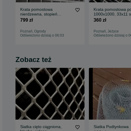
Krata pomostowa
Krata pomostowa p
nierdzewna, stopień
1000x1000, 33x11 s
nierdzewka, kwasówka
schodowe na wymia
799 zł
360 zł
WEMA
Poznań, Ogrody
Poznań, Jeżyce
Odświeżono dzisiaj o 06:03
Odświeżono dzisiaj o 0
Zobacz też
Siatka cięto ciągniona,
Siatka Podtynkowa