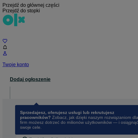
Przejdź do głównej części
Przejdź do stopki
Czat
Twoje konto
Dodaj ogłoszenie
Dla biznesu
opens in a new tab
Sprzedajesz, oferujesz usługi lub rekrutujesz
pracowników?
Zobacz, jak dzięki naszym rozwiązaniom dl
firm możesz dotrzeć do milionów użytkowników — i osiągną
swoje cele.