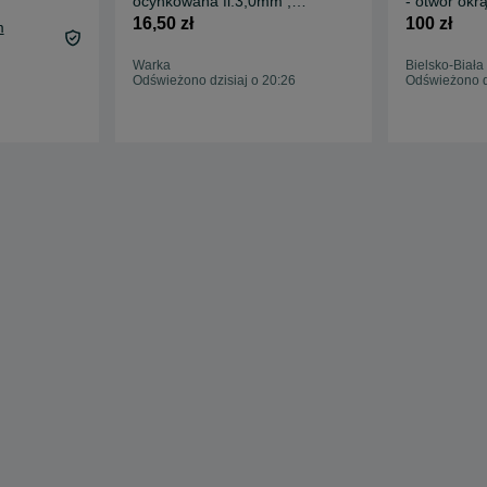
ocynkowana fi.3,0mm ,
- otwór okr
150cm , oczko 65x65mm
16,50 zł
100 zł
m
Warka
Bielsko-Biała
Odświeżono dzisiaj o 20:26
Odświeżono d