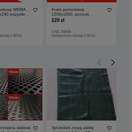
chodowy WEMA
Krata pomostowa
Kr
x240 wszystkie
1200x1000, pomost,
pom
raty pomostow
stopień, WEMA wszystkie
220 zł
120
rozmiary
Łódź, Bałuty
Rze
isiaj o 06:01
Odświeżono dzisiaj o 06:01
Odś
forowana stalowa
Sprzedam nową siatkę
Og