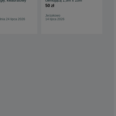
ągły, kwadratowy
cieniującą 1,5m x 10m
Kom
Sia
50 zł
18 
Jerzykowo
Gór
nia 24 lipca 2026
14 lipca 2026
Dzis