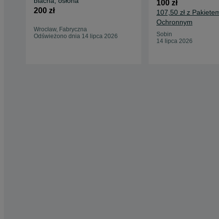
blacha, osłona
100 zł
200 zł
107,50 zł z Pakiete
Ochronnym
Wrocław, Fabryczna
Sobin
Odświeżono dnia 14 lipca 2026
14 lipca 2026