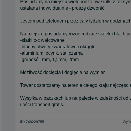
Posiadamy na miejscu wiele rodzajów siatki z różny
ustalana indywidualnie - proszę dzwonić,
Jestem pod telefonem przez cały tydzień w godzinac
Na miejscu posiadamy różne rodzaje siatek i blach p
-siatki c-c walcowane
-blachy otwory kwadratowe i okrągłe
-aluminium, ocynk, stal czarna
-grubość 1mm, 1,5mm, 2mm
Możliwość docięcia i dogięcia na wymiar.
Towar dostarczamy na terenie całego kraju najczęści
Wysyłka w paczkach lub na palecie w zależności od w
ilości transport gratis.
ID:
748229755
Wyśw