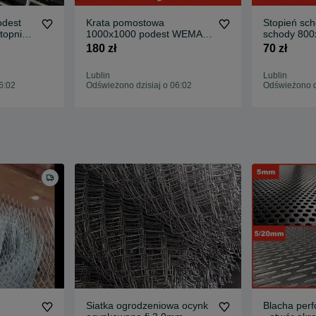
odest
Krata pomostowa
Stopień s
topnie
1000x1000 podest WEMA
schody 800
r
stopnie schodowe na
rozmiary k
180 zł
70 zł
wymiar
Lublin
Lublin
6:02
Odświeżono dzisiaj o 06:02
Odświeżono dz
Siatka ogrodzeniowa ocynk
Blacha per