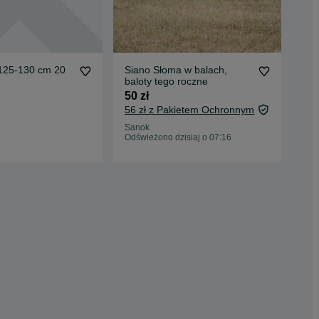
 125-130 cm 20
Siano Słoma w balach,
Sia
baloty tego roczne
50 
50 zł
56 zł z Pakietem Ochronnym
Ry
Sanok
01 
Odświeżono dzisiaj o 07:16