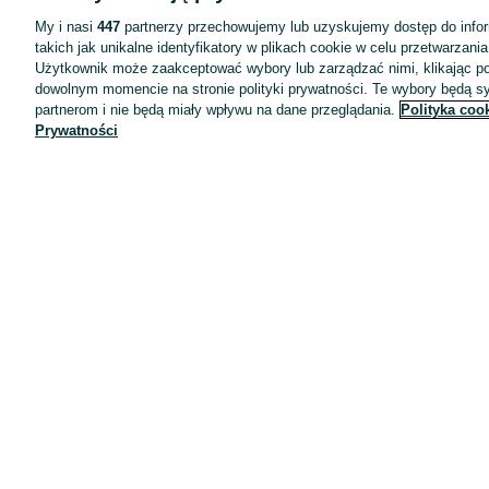
Oferta dla firm
My i nasi
447
partnerzy przechowujemy lub uzyskujemy dostęp do infor
takich jak unikalne identyfikatory w plikach cookie w celu przetwarzan
Blog
Użytkownik może zaakceptować wybory lub zarządzać nimi, klikając po
dowolnym momencie na stronie polityki prywatności. Te wybory będą 
Regulamin
partnerom i nie będą miały wpływu na dane przeglądania.
Polityka coo
Polityka prywatności
Prywatności
Reklama
Informacja o realizowanej strategii podatkowej
Ustawienia plików cookie
Zasady bezpieczeństwa
Mapa kategorii
Mapa miejscowości
Mapa ministron
Popularne wyszukiwania
Kariera
Pracodawcy na OLX
Jak działa OLX.pl