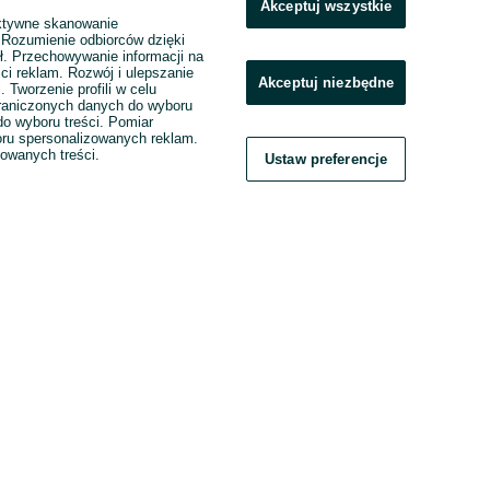
Akceptuj wszystkie
ktywne skanowanie
. Rozumienie odbiorców dzięki
ł. Przechowywanie informacji na
ci reklam. Rozwój i ulepszanie
Akceptuj niezbędne
. Tworzenie profili w celu
raniczonych danych do wyboru
o wyboru treści. Pomiar
boru spersonalizowanych reklam.
zowanych treści.
Ustaw preferencje