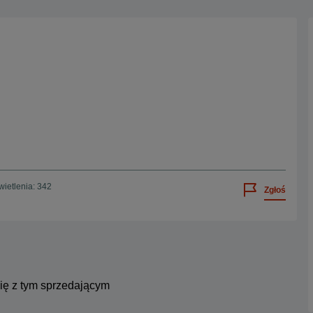
ietlenia: 342
Zgłoś
się z tym sprzedającym