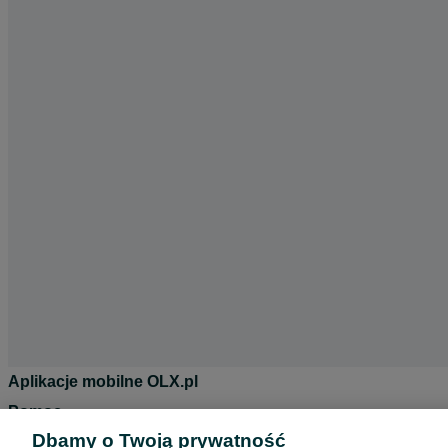
Aplikacje mobilne OLX.pl
Pomoc
Dbamy o Twoją prywatność
Wyróżnione ogłoszenia