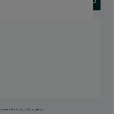
Szukaj
 zwierząt - Posada Zarszyńska