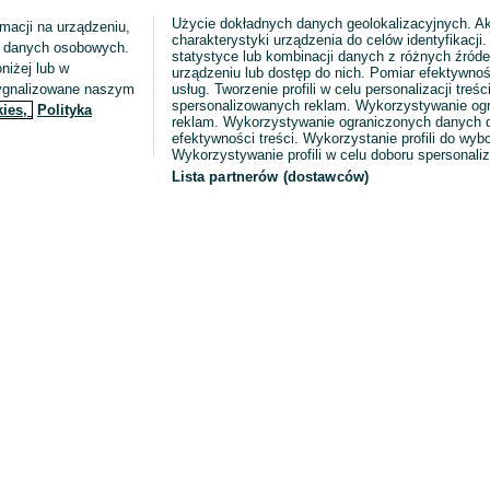
Użycie dokładnych danych geolokalizacyjnych. A
macji na urządzeniu,
charakterystyki urządzenia do celów identyfikacji
ia danych osobowych.
statystyce lub kombinacji danych z różnych źróde
niżej lub w
urządzeniu lub dostęp do nich. Pomiar efektywnoś
sygnalizowane naszym
usług. Tworzenie profili w celu personalizacji treści
spersonalizowanych reklam. Wykorzystywanie og
kies,
Polityka
reklam. Wykorzystywanie ograniczonych danych d
efektywności treści. Wykorzystanie profili do wy
Wykorzystywanie profili w celu doboru spersonali
Lista partnerów (dostawców)